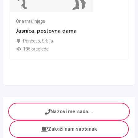
Ona traži njega
Jasnica, poslovna dama
Pančevo
,
Srbija
185 pregleda
Nazovi me sada....
Zakaži nam sastanak