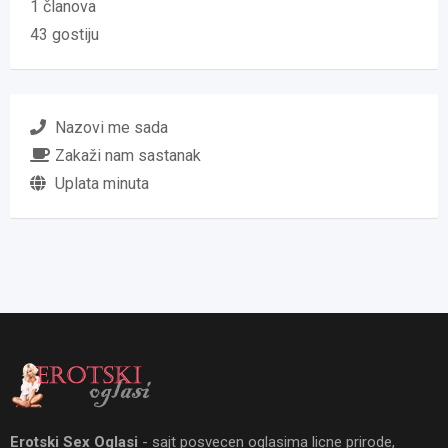
1 članova
43 gostiju
Nazovi me sada
Zakaži nam sastanak
Uplata minuta
Erotski Sex Oglasi
- sajt posvecen oglasima licne prirode,