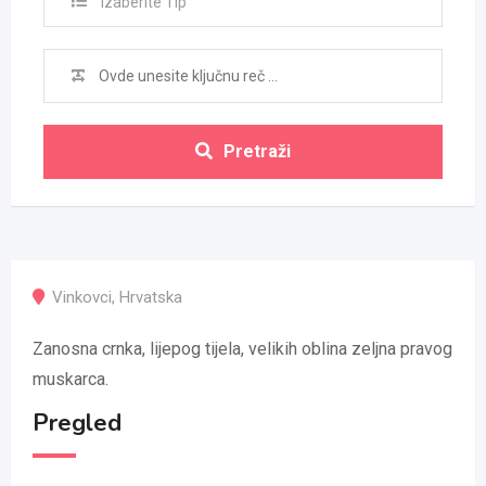
Izaberite Tip
Pretraži
Vinkovci
,
Hrvatska
Zanosna crnka, lijepog tijela, velikih oblina zeljna pravog
muskarca.
Pregled