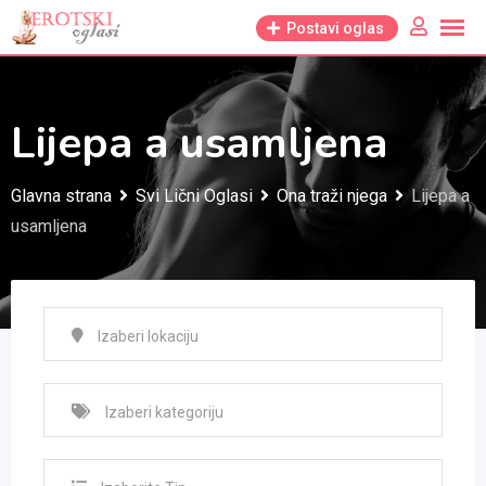
Skip
Postavi oglas
to
content
Lijepa a usamljena
Glavna strana
Svi Lični Oglasi
Ona traži njega
Lijepa a
usamljena