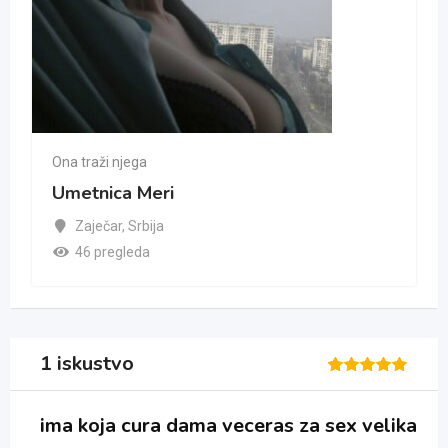
Ona traži njega
Umetnica Meri
Zaječar
,
Srbija
46 pregleda
1 iskustvo
Rated
1
5
out of 5
ima koja cura dama veceras za sex velika
based on
customer