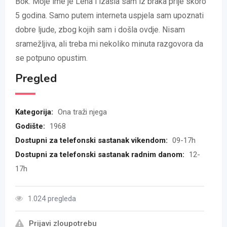
Bok. Moje ime je Lena i izašla sam iz braka prije skoro
5 godina. Samo putem interneta uspjela sam upoznati
dobre ljude, zbog kojih sam i došla ovdje. Nisam
sramežljiva, ali treba mi nekoliko minuta razgovora da
se potpuno opustim.
Pregled
Kategorija:
Ona traži njega
Godište:
1968
Dostupni za telefonski sastanak vikendom:
09-17h
Dostupni za telefonski sastanak radnim danom:
12-
17h
1.024 pregleda
Prijavi zloupotrebu