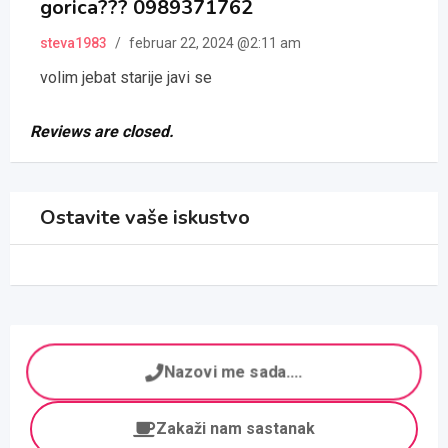
gorica??? 0989371762
rating
steva1983
/
februar 22, 2024 @2:11 am
volim jebat starije javi se
Reviews are closed.
Ostavite vaše iskustvo
Nazovi me sada....
Zakaži nam sastanak