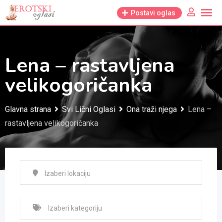
Skip
Postavi oglas
to
content
Lena – rastavljena
velikogoričanka
Glavna strana
Svi Lični Oglasi
Ona traži njega
Lena –
rastavljena velikogoričanka