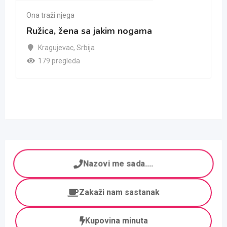
Ona traži njega
Ružica, žena sa jakim nogama
Kragujevac
,
Srbija
179 pregleda
Nazovi me sada....
Zakaži nam sastanak
Kupovina minuta