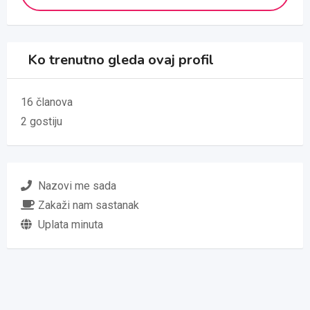
Ko trenutno gleda ovaj profil
16 članova
2 gostiju
Nazovi me sada
Zakaži nam sastanak
Uplata minuta