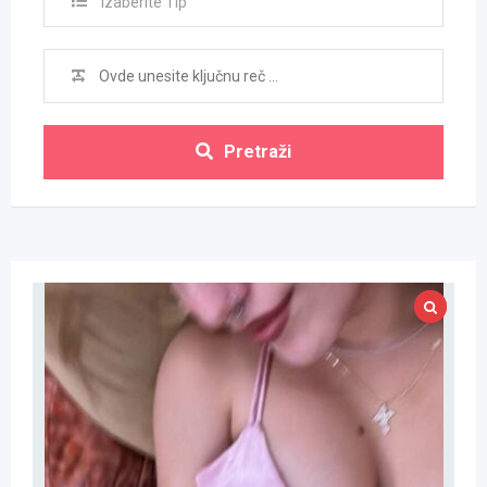
Izaberite Tip
Pretraži