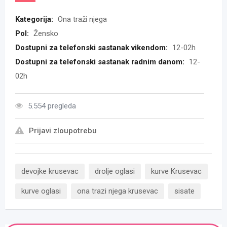
Kategorija:
Ona traži njega
Pol:
Žensko
Dostupni za telefonski sastanak vikendom:
12-02h
Dostupni za telefonski sastanak radnim danom:
12-
02h
5.554 pregleda
Prijavi zloupotrebu
devojke krusevac
drolje oglasi
kurve Krusevac
kurve oglasi
ona trazi njega krusevac
sisate