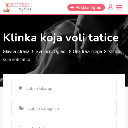
Skip
Postavi oglas
to
content
Klinka koja voli tatice
Glavna strana
Svi Lični Oglasi
Ona traži njega
Klinka
koja voli tatice