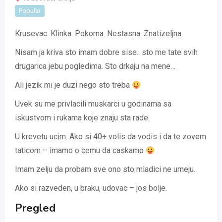
Popular
Krusevac. Klinka. Pokorna. Nestasna. Znatizeljna.
Nisam ja kriva sto imam dobre sise.. sto me tate svih
drugarica jebu pogledima. Sto drkaju na mene…
Ali jezik mi je duzi nego sto treba
Uvek su me privlacili muskarci u godinama sa
iskustvom i rukama koje znaju sta rade.
U krevetu ucim. Ako si 40+ volis da vodis i da te zovem
taticom – imamo o cemu da caskamo
Imam zelju da probam sve ono sto mladici ne umeju.
Ako si razveden, u braku, udovac – jos bolje.
Pregled