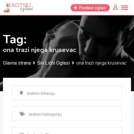
Skip
Postavi oglas
to
content
Tag:
ona trazi njega krusevac
Glavna strana
Svi Lični Oglasi
ona trazi njega krusevac