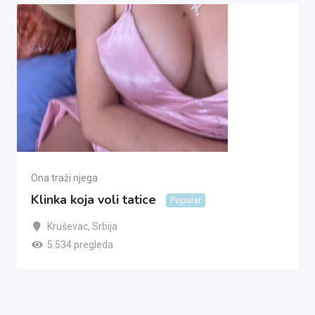
Ona traži njega
Klinka koja voli tatice
Popular
Kruševac
,
Srbija
5.534 pregleda