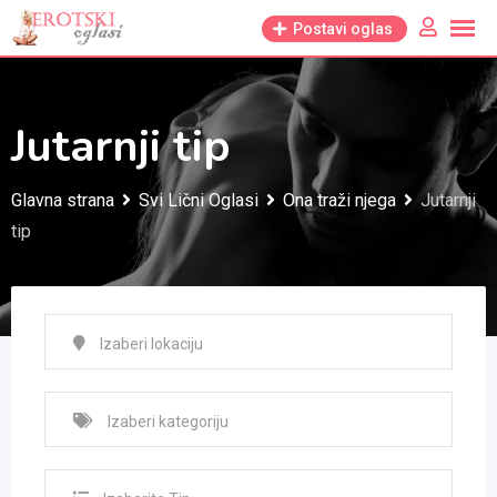
Skip
Postavi oglas
to
content
Jutarnji tip
Glavna strana
Svi Lični Oglasi
Ona traži njega
Jutarnji
tip