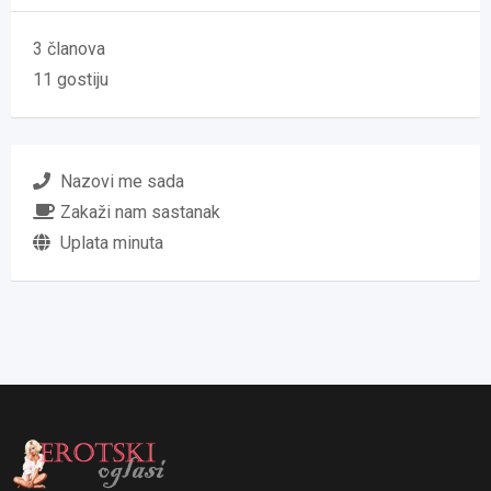
3 članova
11 gostiju
Nazovi me sada
Zakaži nam sastanak
Uplata minuta