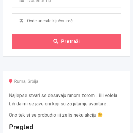
Izaberite Tip
Pretraži
Ruma
,
Srbija
Najlepse stvari se desavaju ranom zorom .. iiii volela
bih da mi se jave oni koji su za jutarnje avanture …
Ono tek si se probudio iii zelis neku akciju
Pregled