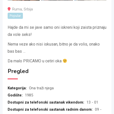
Ruma
,
Srbija
Popular
Hajde da mi se jave samo oni iskreni koji zaista priznaju
da vole seks!
Nema veze ako nisi iskusan, bitno je da volis, onako
bas bas …
Da malo PRICAMO u cetiri oka
Pregled
Kategorija:
Ona traži njega
Godište:
1985
Dostupni za telefonski sastanak vikendom:
13 - 01
Dostupni za telefonski sastanak radnim danom:
09 -