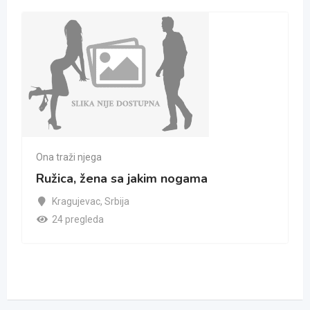
Ona traži njega
Ružica, žena sa jakim nogama
Kragujevac
,
Srbija
24 pregleda