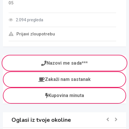
05
2.094 pregleda
Prijavi zloupotrebu
Nazovi me sada***
Zakaži nam sastanak
Kupovina minuta
Oglasi iz tvoje okoline