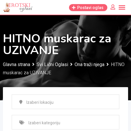
Skip
Postavi oglas
to
content
HITNO muskarac za
UZIVANJE
Glavna strana
Svi Lični Oglasi
Ona traži njega
HITNO
muskarac za UZIVANJE