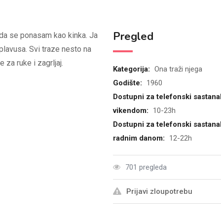
Pregled
 da se ponasam kao kinka. Ja
lavusa. Svi traze nesto na
 za ruke i zagrljaj.
Kategorija:
Ona traži njega
Godište:
1960
Dostupni za telefonski sastana
vikendom:
10-23h
Dostupni za telefonski sastana
radnim danom:
12-22h
701 pregleda
Prijavi zloupotrebu