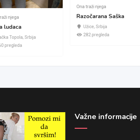
Ona traži njega
Razočarana Saška
raži njega
a ludaca
Užice
,
Srbija
282 pregleda
ačka Topola
,
Srbija
60 pregleda
Važne informacije