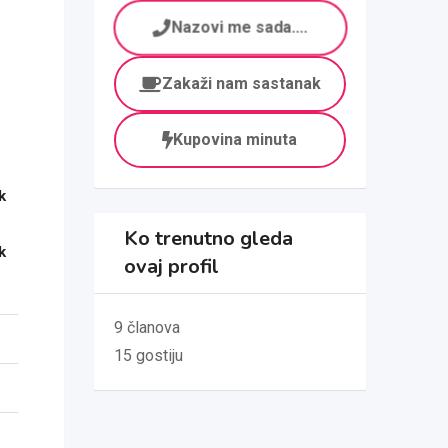
Nazovi me sada....
Zakaži nam sastanak
Kupovina minuta
k
Ko trenutno gleda
k
ovaj profil
9 članova
15 gostiju