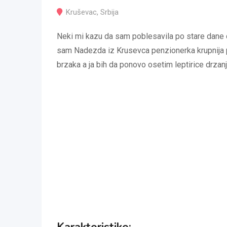
Kruševac
,
Srbija
Neki mi kazu da sam poblesavila po stare dane
sam Nadezda iz Krusevca penzionerka krupnija p
brzaka a ja bih da ponovo osetim leptirice drzanje