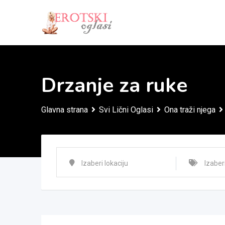
Skip
to
content
Drzanje za ruke
Glavna strana
Svi Lični Oglasi
Ona traži njega