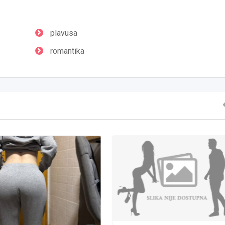
plavusa
romantika