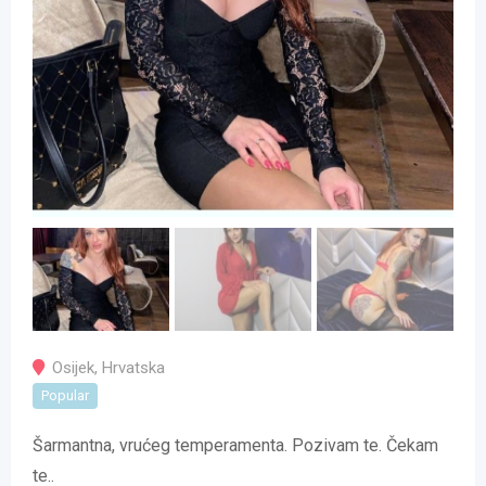
Osijek
,
Hrvatska
Popular
Šarmantna, vrućeg temperamenta.
Pozivam te.
Čekam
te..