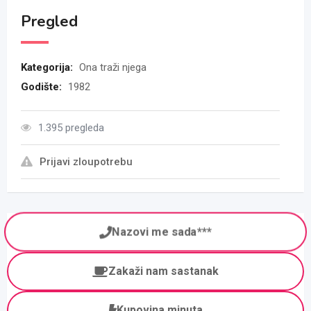
Pregled
Kategorija:
Ona traži njega
Godište:
1982
1.395 pregleda
Prijavi zloupotrebu
Nazovi me sada***
Zakaži nam sastanak
Kupovina minuta