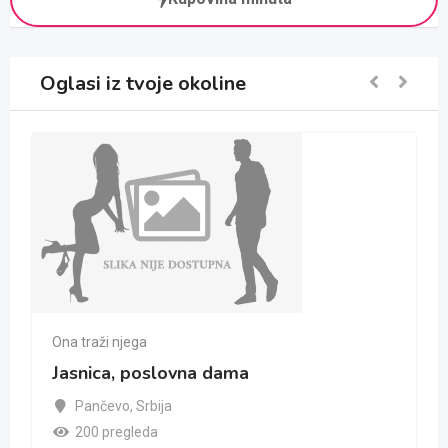
Oglasi iz tvoje okoline
Ona traži njega
Jasnica, poslovna dama
Pančevo
,
Srbija
200 pregleda