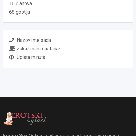
16 članova
68 gostiju
Nazovi me sada
Zakaži nam sastanak
Uplata minuta
Erotski Sex Oglasi
- sajt posvecen oglasima licne prirode,