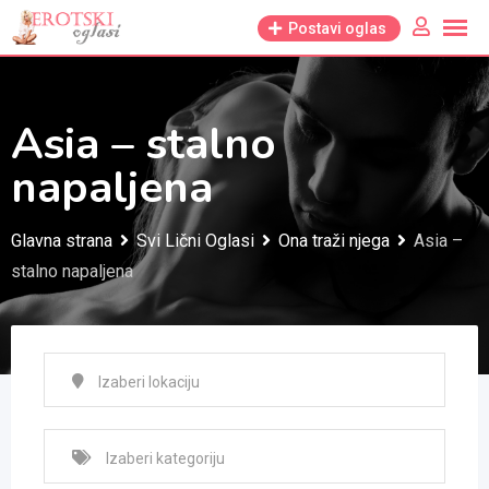
Skip
Postavi oglas
to
content
Asia – stalno
napaljena
Glavna strana
Svi Lični Oglasi
Ona traži njega
Asia –
stalno napaljena