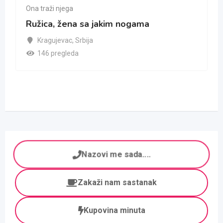
Ona traži njega
Ružica, žena sa jakim nogama
Kragujevac
,
Srbija
146 pregleda
Nazovi me sada....
Zakaži nam sastanak
Kupovina minuta