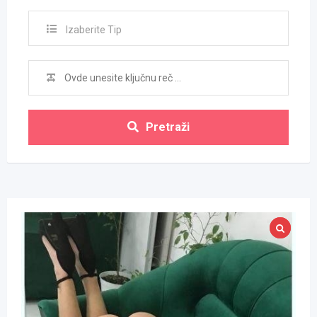
Izaberite Tip
Pretraži