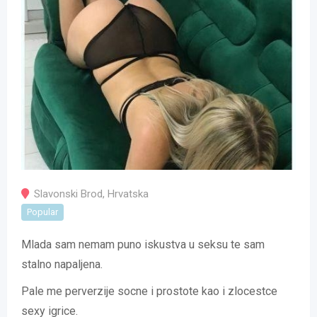
Slavonski Brod
,
Hrvatska
Popular
Mlada sam nemam puno iskustva u seksu te sam
stalno napaljena.
Pale me perverzije socne i prostote kao i zlocestce
sexy igrice.