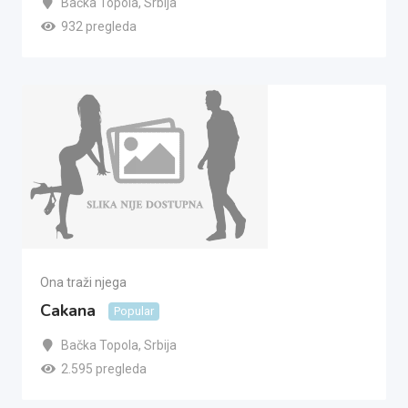
Bačka Topola
,
Srbija
932 pregleda
Ona traži njega
Cakana
Popular
Bačka Topola
,
Srbija
2.595 pregleda