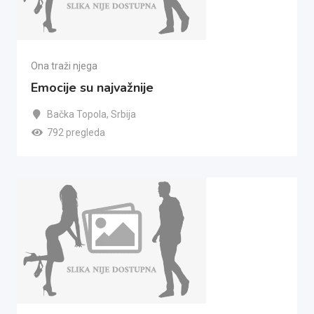
Ona traži njega
Emocije su najvažnije
Bačka Topola
,
Srbija
792 pregleda