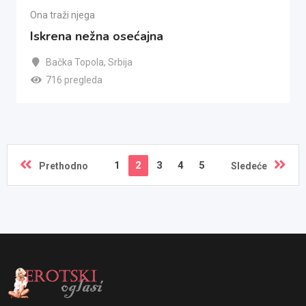
Ona traži njega
Iskrena nežna osećajna
Bačka Topola
,
Srbija
716 pregleda
1
2
3
4
5
Prethodno
Sledeće