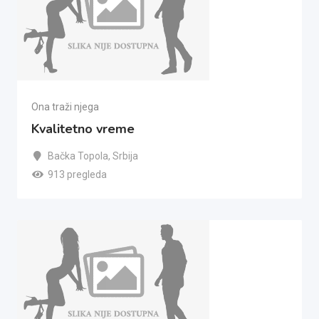
Ona traži njega
Kvalitetno vreme
Bačka Topola
,
Srbija
913 pregleda