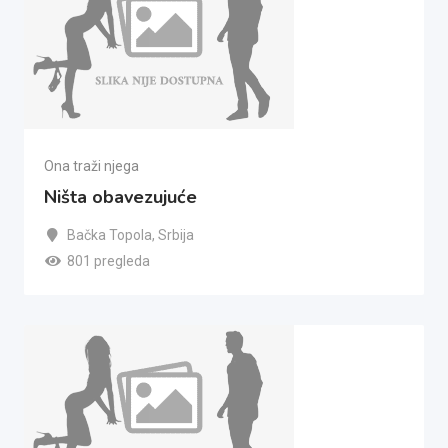
Ona traži njega
Ništa obavezujuće
Bačka Topola
,
Srbija
801 pregleda