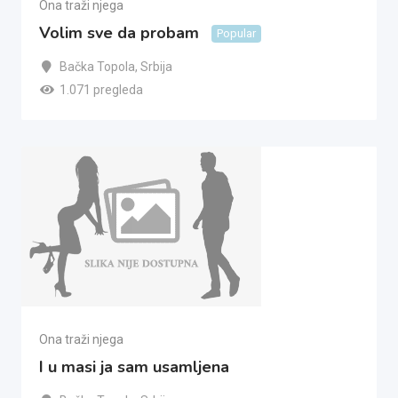
Ona traži njega
Volim sve da probam
Popular
Bačka Topola
,
Srbija
1.071 pregleda
Ona traži njega
I u masi ja sam usamljena