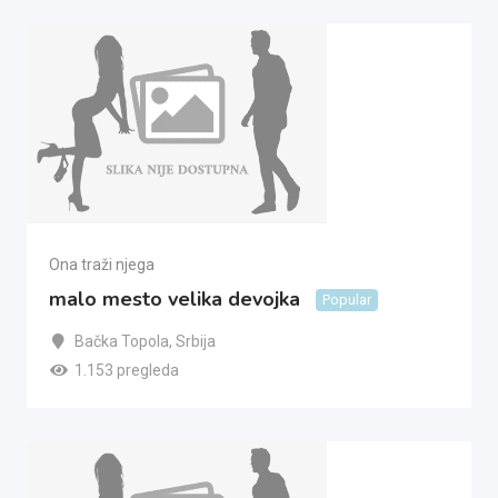
Ona traži njega
malo mesto velika devojka
Popular
Bačka Topola
,
Srbija
1.153 pregleda