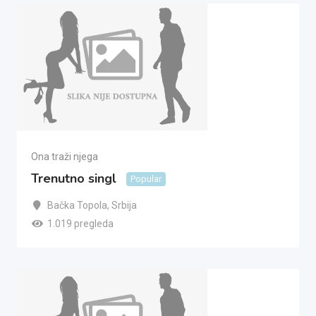
Ona traži njega
Trenutno singl
Popular
Bačka Topola
,
Srbija
1.019 pregleda