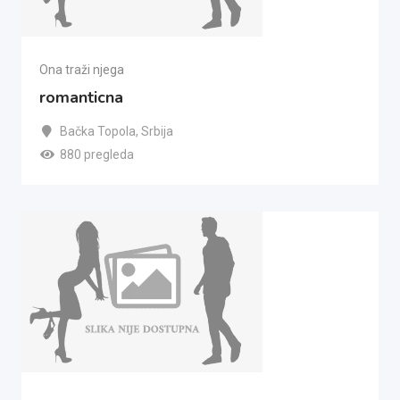
Ona traži njega
romanticna
Bačka Topola
,
Srbija
880 pregleda