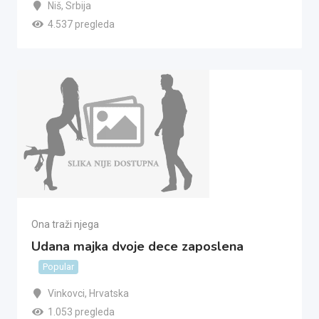
Niš
,
Srbija
4.537 pregleda
Ona traži njega
Udana majka dvoje dece zaposlena
Popular
Vinkovci
,
Hrvatska
1.053 pregleda