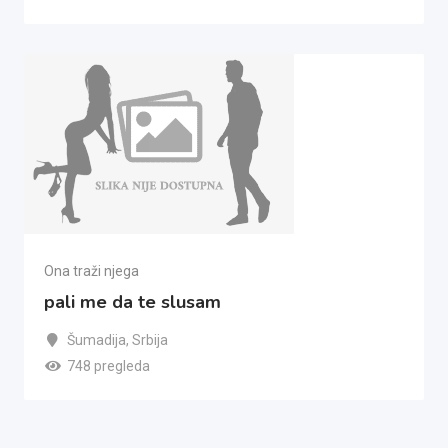
Ona traži njega
pali me da te slusam
Šumadija
,
Srbija
748 pregleda