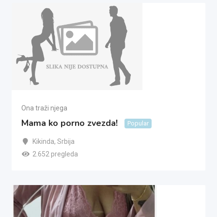
Ona traži njega
Mama ko porno zvezda!
Popular
Kikinda
,
Srbija
2.652 pregleda