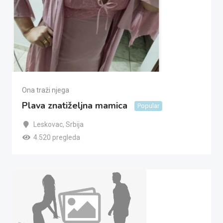
Ona traži njega
Plava znatiželjna mamica
Popular
Leskovac
,
Srbija
4.520 pregleda