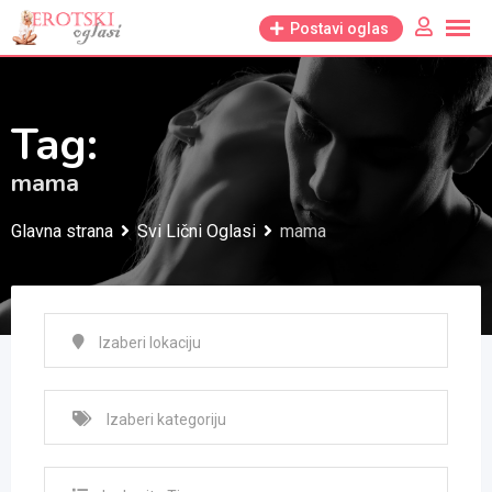
Skip
Postavi oglas
to
content
Tag:
mama
Glavna strana
Svi Lični Oglasi
mama