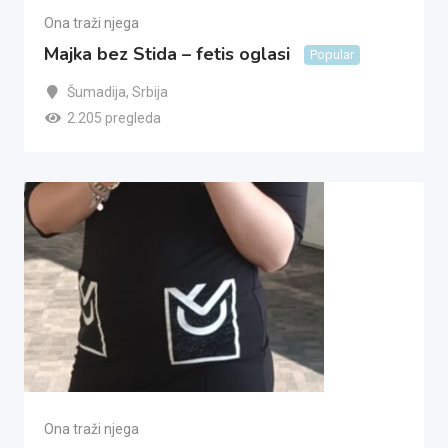
Ona traži njega
Majka bez Stida – fetis oglasi
Popular
Šumadija
,
Srbija
2.205 pregleda
Ona traži njega