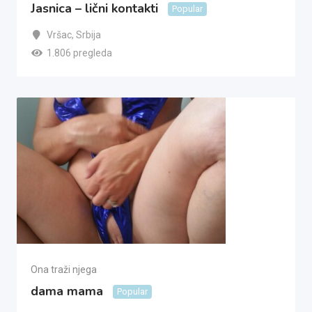
Jasnica – lični kontakti
Popular
Vršac
,
Srbija
1.806 pregleda
Ona traži njega
dama mama
Popular