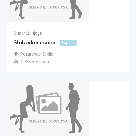
Ona traži njega
Slobodna mama
Popular
Požarevac
,
Srbija
1.755 pregleda