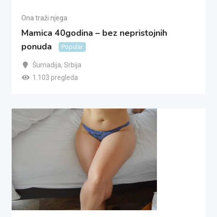
Ona traži njega
Mamica 40godina – bez nepristojnih
ponuda
Popular
Šumadija
,
Srbija
1.103 pregleda