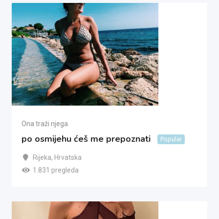
Ona traži njega
po osmijehu ćeš me prepoznati
Popular
Rijeka
,
Hrvatska
1.831 pregleda