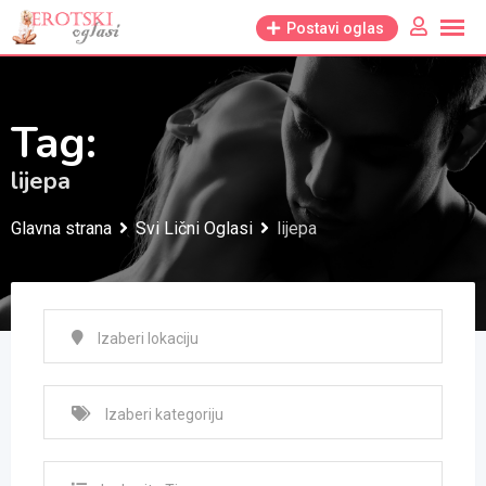
Skip
Postavi oglas
to
content
Tag:
lijepa
Glavna strana
Svi Lični Oglasi
lijepa