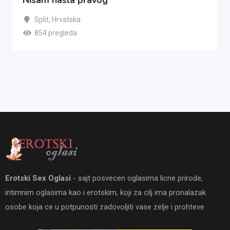
Nisam našla pravog
Split
,
Hrvatska
854 pregleda
Erotski Sex Oglasi
- sajt posvecen oglasima licne prirode,
intimnim oglasima kao i erotskim, koji za cilj ima pronalazak
osobe koja ce u potpunosti zadovoljiti vase zelje i prohteve