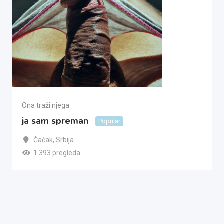
Ona traži njega
ja sam spreman
Popular
Čačak
,
Srbija
1.393 pregleda