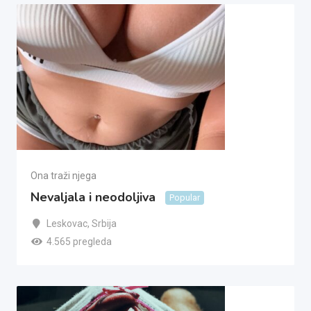
Ona traži njega
Nevaljala i neodoljiva
Popular
Leskovac
,
Srbija
4.565 pregleda