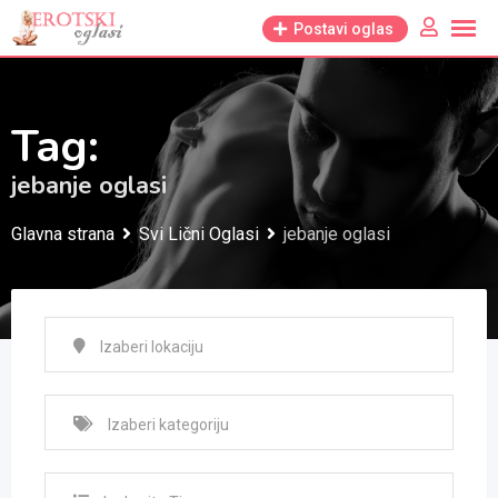
Skip
Postavi oglas
to
content
Tag:
jebanje oglasi
Glavna strana
Svi Lični Oglasi
jebanje oglasi