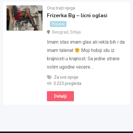
Ona traži njega
Frizerka Bg – licni oglasi
Popular
Beograd
,
Srbija
Imam stas imam glas ali rekla bih i da
imam talenat
Moji hobiji idu iz
krajnosti u krajnost. Sa jedne strane
volim ugodne vecere…
Za sve opcije
3.223 pregleda
Detalji