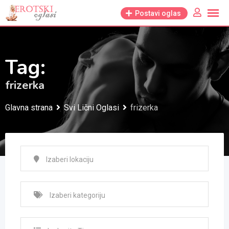
Skip
Postavi oglas
to
content
Tag:
frizerka
Glavna strana
Svi Lični Oglasi
frizerka