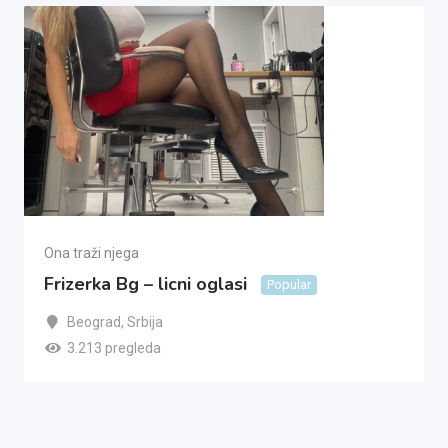
Ona traži njega
Frizerka Bg – licni oglasi
Popular
Beograd
,
Srbija
3.213 pregleda