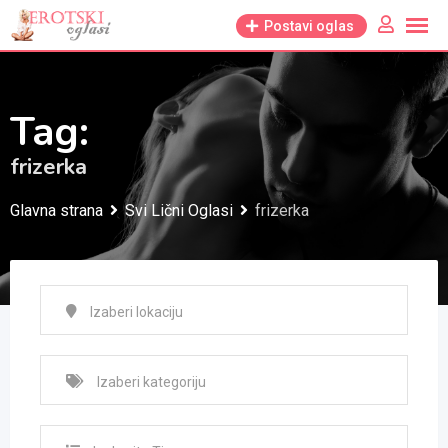
Skip
Postavi oglas
to
content
Tag:
frizerka
Glavna strana
Svi Lični Oglasi
frizerka