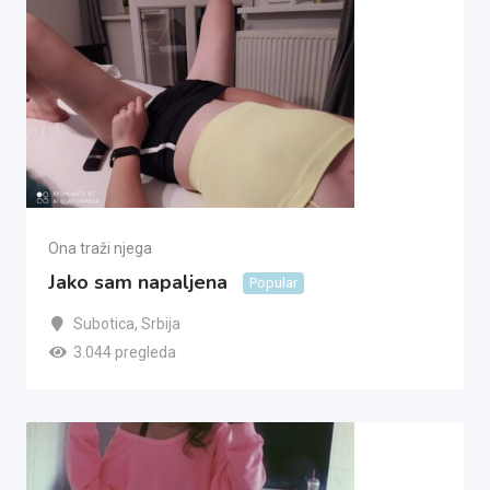
Ona traži njega
Jako sam napaljena
Popular
Subotica
,
Srbija
3.044 pregleda