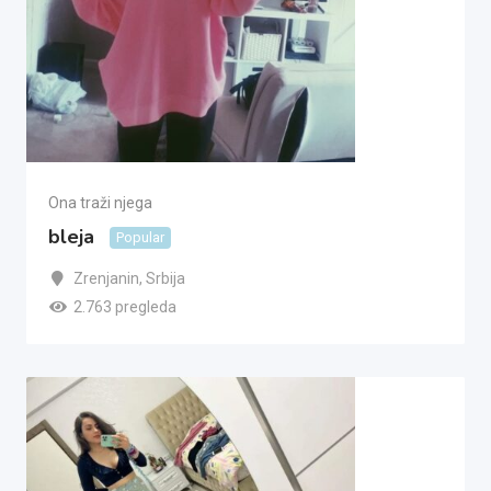
Ona traži njega
bleja
Popular
Zrenjanin
,
Srbija
2.763 pregleda