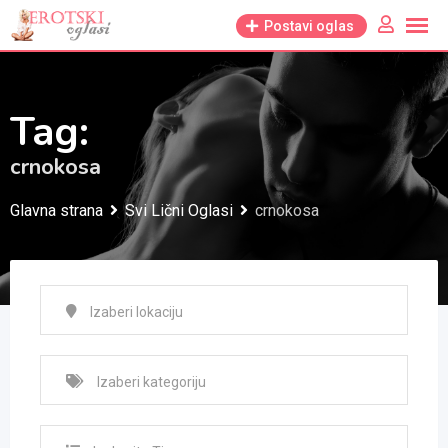
Skip
Postavi oglas
to
content
Tag:
crnokosa
Glavna strana
Svi Lični Oglasi
crnokosa