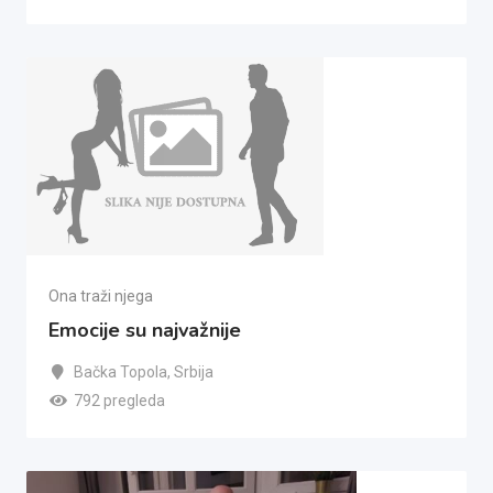
Ona traži njega
Emocije su najvažnije
Bačka Topola
,
Srbija
792 pregleda