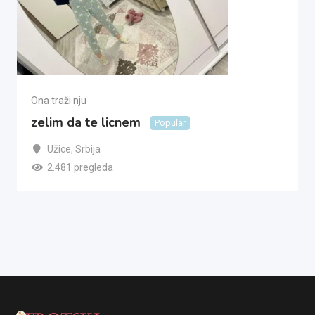
Ona traži nju
zelim da te licnem
Popular
Užice
,
Srbija
2.481 pregleda