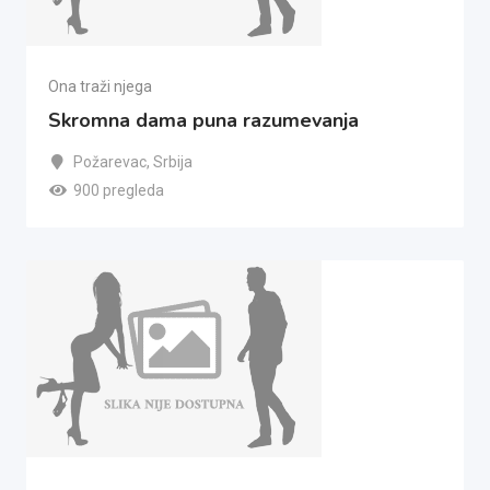
Ona traži njega
Skromna dama puna razumevanja
Požarevac
,
Srbija
900 pregleda