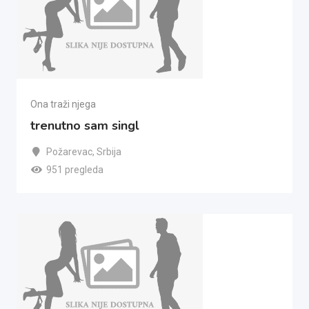
Ona traži njega
trenutno sam singl
Požarevac
,
Srbija
951 pregleda