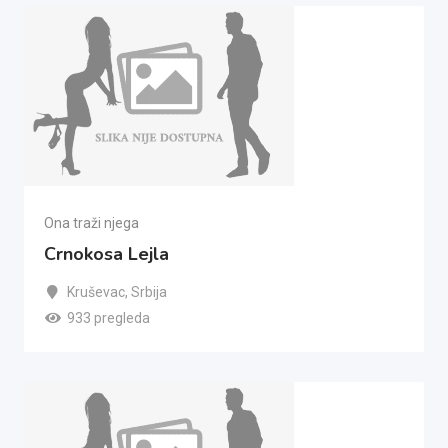
Ona traži njega
Crnokosa Lejla
Kruševac
,
Srbija
933 pregleda