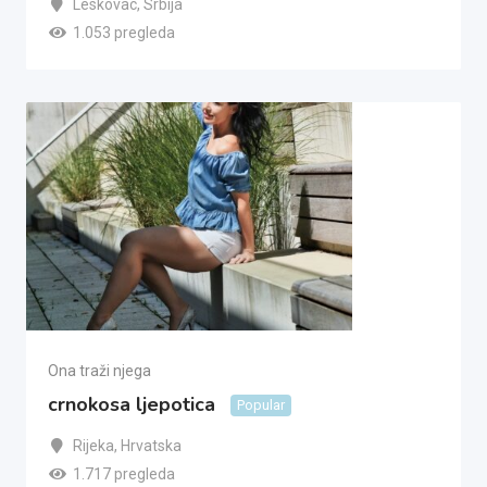
Leskovac
,
Srbija
1.053 pregleda
Ona traži njega
crnokosa ljepotica
Popular
Rijeka
,
Hrvatska
1.717 pregleda