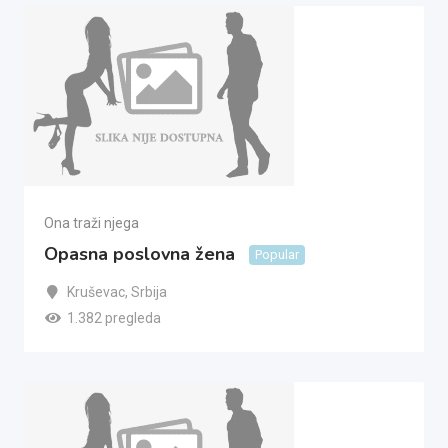
Ona traži njega
Opasna poslovna žena
Popular
Kruševac
,
Srbija
1.382 pregleda