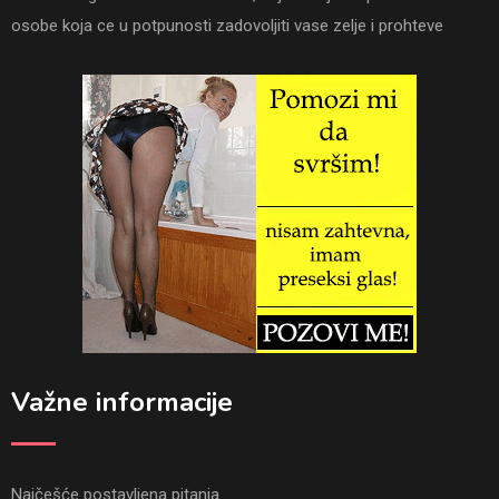
osobe koja ce u potpunosti zadovoljiti vase zelje i prohteve
Važne informacije
Najčešće postavljena pitanja