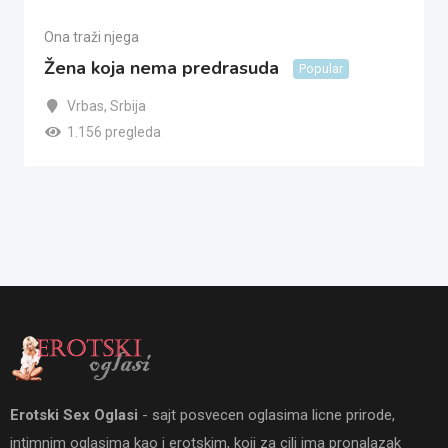
Ona traži njega
Žena koja nema predrasuda
Popular
Vrbas
,
Srbija
1.156 pregleda
Erotski Sex Oglasi
- sajt posvecen oglasima licne prirode,
intimnim oglasima kao i erotskim, koji za cilj ima pronalazak