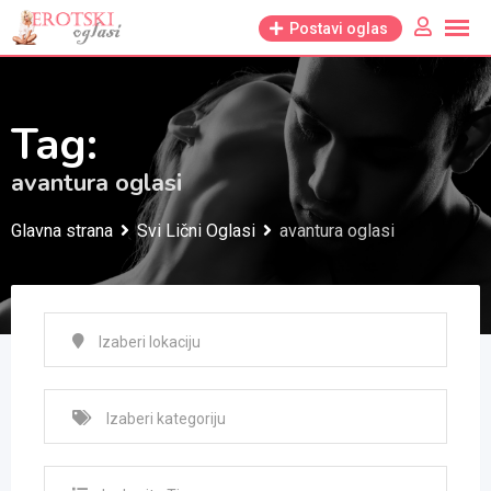
Skip
Postavi oglas
to
content
Tag:
avantura oglasi
Glavna strana
Svi Lični Oglasi
avantura oglasi