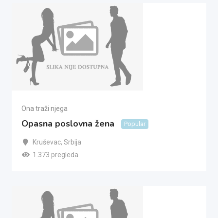
Ona traži njega
Opasna poslovna žena
Popular
Kruševac
,
Srbija
1.373 pregleda