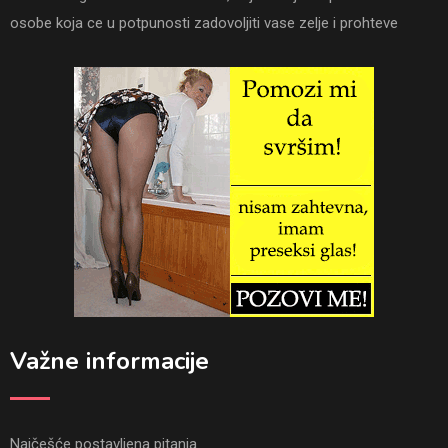
osobe koja ce u potpunosti zadovoljiti vase zelje i prohteve
Važne informacije
Najčešće postavljena pitanja