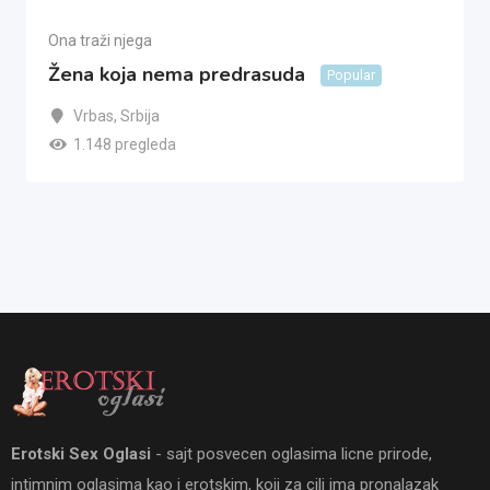
Ona traži njega
Žena koja nema predrasuda
Popular
Vrbas
,
Srbija
1.148 pregleda
Erotski Sex Oglasi
- sajt posvecen oglasima licne prirode,
intimnim oglasima kao i erotskim, koji za cilj ima pronalazak