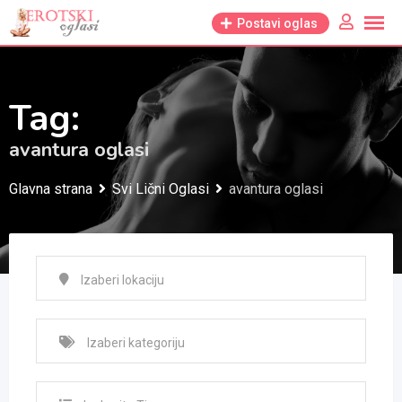
Skip
Postavi oglas
to
content
Tag:
avantura oglasi
Glavna strana
Svi Lični Oglasi
avantura oglasi