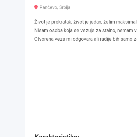
Pančevo
,
Srbija
Život je prekratak, život je jedan, želim maksima
Nisam osoba koja se vezuje za stalno, nemam v
Otvorena veza mi odgovara ali radije bih samo z