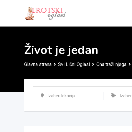
Skip
to
content
Život je jedan
Glavna strana
Svi Lični Oglasi
Ona traži njega