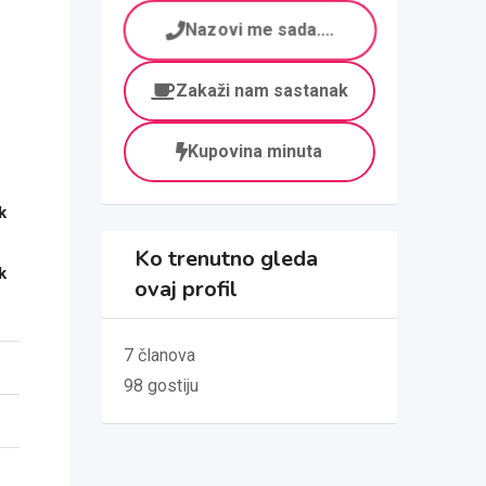
Nazovi me sada....
Zakaži nam sastanak
Kupovina minuta
k
Ko trenutno gleda
k
ovaj profil
7 članova
98 gostiju