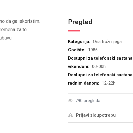
Pregled
lno da ga iskoristim.
remena za to.
abavu.
Kategorija:
Ona traži njega
Godište:
1986
Dostupni za telefonski sastana
vikendom:
00-00h
Dostupni za telefonski sastana
radnim danom:
12-22h
790 pregleda
Prijavi zloupotrebu