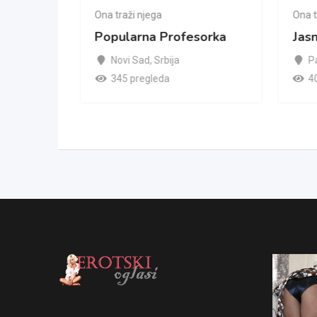
Ona traži njega
Ona t
Popularna Profesorka
Jas
Novi Sad
,
Srbija
P
345 pregleda
4