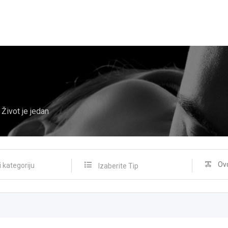
Život je jedan
Izaberite Tip