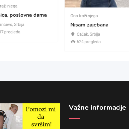
raži njega
nica, poslovna dama
Ona traži njega
Nisam zajebana
ančevo
,
Srbija
07 pregleda
Čačak
,
Srbija
624 pregleda
Važne informacije