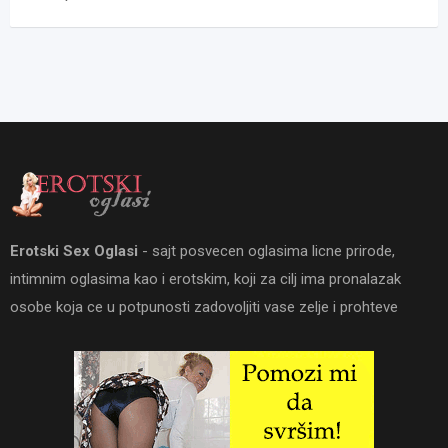
Erotski Sex Oglasi
- sajt posvecen oglasima licne prirode,
intimnim oglasima kao i erotskim, koji za cilj ima pronalazak
osobe koja ce u potpunosti zadovoljiti vase zelje i prohteve