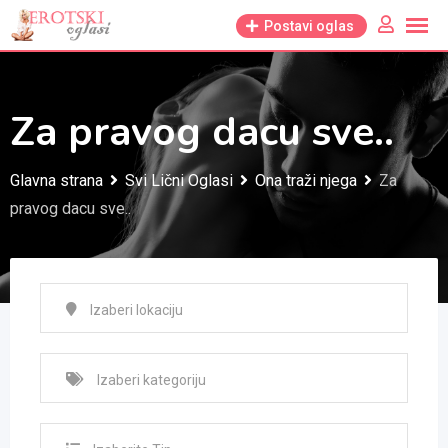
Skip
Postavi oglas
to
content
Za pravog dacu sve..
Glavna strana
Svi Lični Oglasi
Ona traži njega
Za
pravog dacu sve..