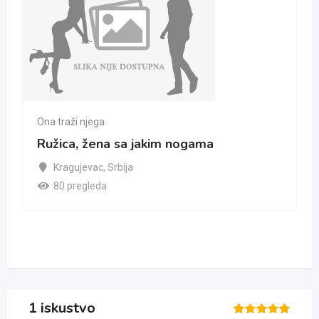
Ona traži njega
Ružica, žena sa jakim nogama
Kragujevac
,
Srbija
80 pregleda
1 iskustvo