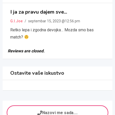
Rated
1
5
out of 5
I ja za pravu dajem sve...
based on
customer
rating
G.I.Joe
/
septembar 15, 2023 @12:56 pm
Retko lepa i zgodna devojka… Mozda smo bas
match?
Reviews are closed.
Ostavite vaše iskustvo
Nazovi me sada....