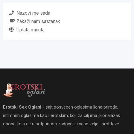
Nazovi me sada
Zakaži nam sastanak
Uplata minuta
Erotski Sex Oglasi
- sajt posvecen oglasima licne prirode,
intimnim oglasima kao i erotskim, koji za cilj ima pronalazak
osobe koja ce u potpunosti zadovoljiti vase zelje i prohteve