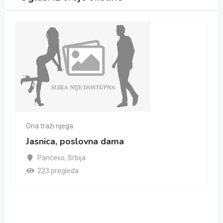
Ona traži njega
Jasnica, poslovna dama
Pančevo
,
Srbija
223 pregleda