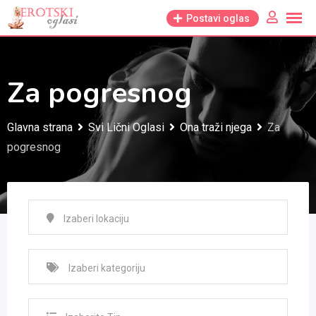
Skip
Postavi oglas
to
content
Za pogresnog
Glavna strana
Svi Lični Oglasi
Ona traži njega
Za
pogresnog