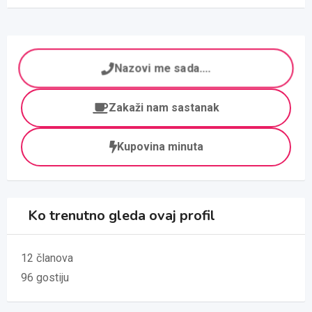
Nazovi me sada....
Zakaži nam sastanak
Kupovina minuta
Ko trenutno gleda ovaj profil
12 članova
96 gostiju