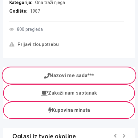
Kategorija:
Ona traži njega
Godište:
1987
800 pregleda
Prijavi zloupotrebu
Nazovi me sada***
Zakaži nam sastanak
Kupovina minuta
Oglasi iz tvoje okoline