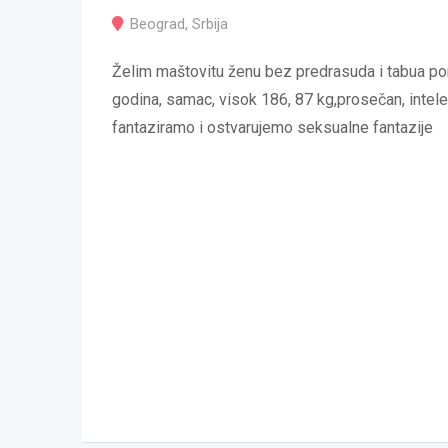
Beograd
,
Srbija
Želim maštovitu ženu bez predrasuda i tabua p
godina, samac, visok 186, 87 kg,prosečan, intel
fantaziramo i ostvarujemo seksualne fantazije