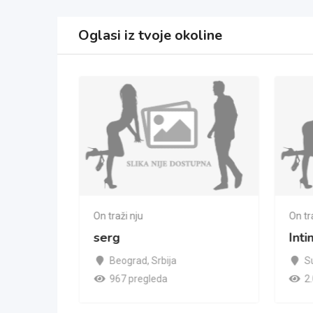
Oglasi iz tvoje okoline
On traži nju
On tr
serg
Int
o
Beograd
,
Srbija
S
967 pregleda
2