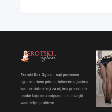
Erotski Sex Oglasi
- sajt posvecen
oglasima licne prirode, intimnim oglasima
kao i erotskim, koji za cilj ima pronalazak
osobe koja ce u potpunosti zadovoljiti
vase zelje i prohteve