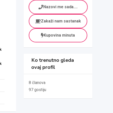
Nazovi me sada....
Zakaži nam sastanak
Kupovina minuta
k
Ko trenutno gleda
k
ovaj profil
8 članova
97 gostiju