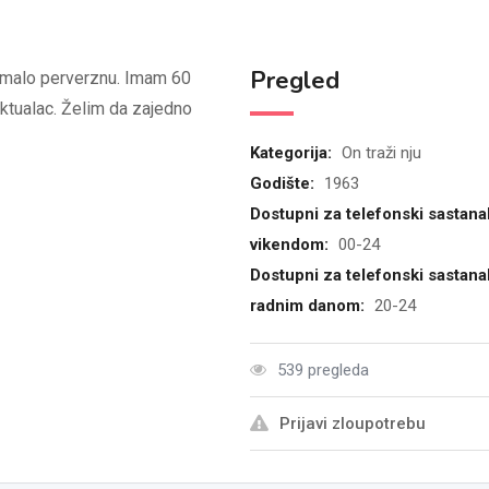
Pregled
omalo perverznu. Imam 60
ektualac. Želim da zajedno
Kategorija:
On traži nju
Godište:
1963
Dostupni za telefonski sastana
vikendom:
00-24
Dostupni za telefonski sastana
radnim danom:
20-24
539 pregleda
Prijavi zloupotrebu