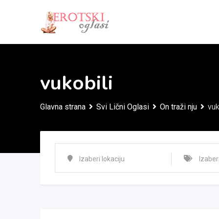
Skip
to
content
vukobili
Glavna strana
Svi Lični Oglasi
On traži nju
vuk