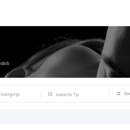
obili
Izaberite Tip