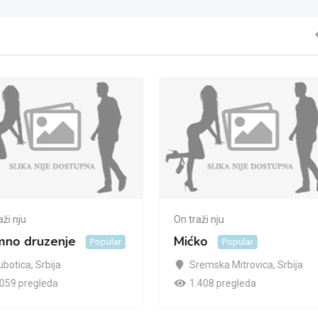
aži nju
On traži nju
imno druzenje
Mićko
Popular
Popular
ubotica
,
Srbija
Sremska Mitrovica
,
Srbija
.059 pregleda
1.408 pregleda