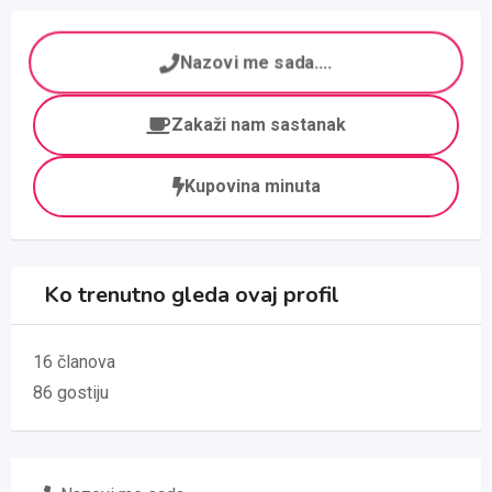
Nazovi me sada....
Zakaži nam sastanak
Kupovina minuta
Ko trenutno gleda ovaj profil
16 članova
86 gostiju