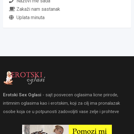
Nazovi me sada
Zakaži nam sastanak
Uplata minuta
Erotski Sex Oglasi
- sajt posvecen oglasima licne prirode,
intimnim oglasima kao i erotskim, koji za cilj ima pronalazak
osobe koja ce u potpunosti zadovoljiti vase zelje i prohteve