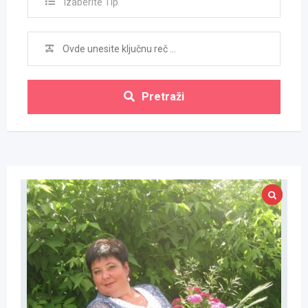
Izaberite Tip
Pretraži