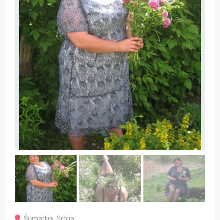
Šumadija
,
Srbija