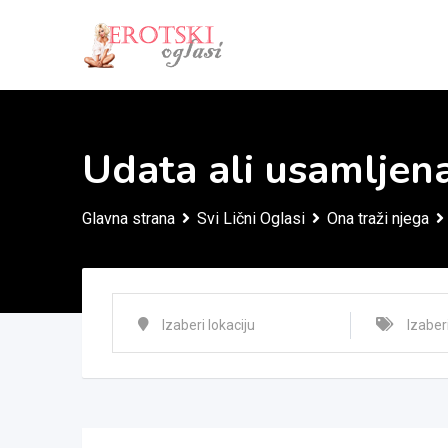
Skip
to
content
Udata ali usamljen
Glavna strana
Svi Lični Oglasi
Ona traži njega