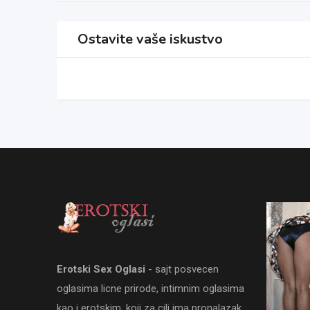
Ostavite vaše iskustvo
Erotski Sex Oglasi
- sajt posvecen
oglasima licne prirode, intimnim oglasima
kao i erotskim, koji za cilj ima pronalazak