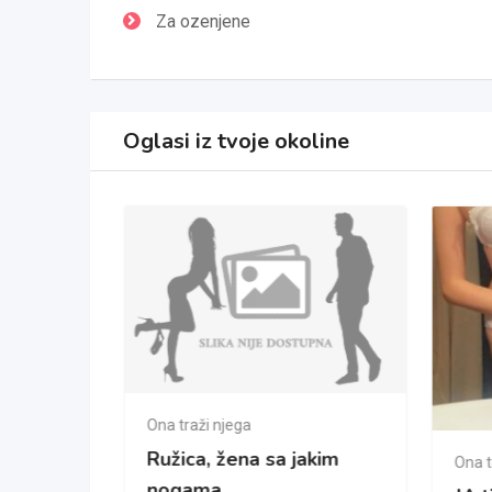
Za ozenjene
Oglasi iz tvoje okoline
Ona traži njega
Ružica, žena sa jakim
Ona t
nogama