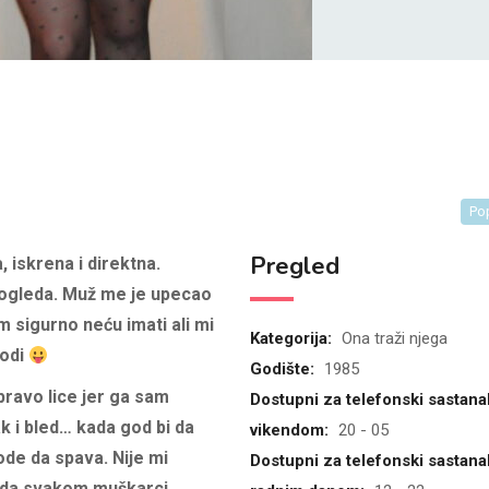
Po
Pregled
, iskrena i direktna.
 pogleda. Muž me je upecao
m sigurno neću imati ali mi
Kategorija:
Ona traži njega
lodi
Godište:
1985
pravo lice jer ga sam
Dostupni za telefonski sastana
k i bled… kada god bi da
vikendom:
20 - 05
 ode da spava. Nije mi
Dostupni za telefonski sastana
e da svakom muškarci