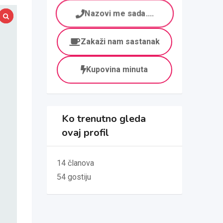
Nazovi me sada....
Zakaži nam sastanak
Kupovina minuta
Ko trenutno gleda
ovaj profil
14 članova
54 gostiju