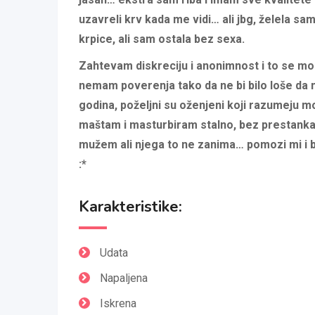
uzavreli krv kada me vidi… ali jbg, želela sa
krpice, ali sam ostala bez sexa.
Zahtevam diskreciju i anonimnost i to se mor
nemam poverenja tako da ne bi bilo loše da m
godina, poželjni su oženjeni koji razumeju mo
maštam i masturbiram stalno, bez prestanka
mužem ali njega to ne zanima… pomozi mi i b
:*
Karakteristike:
Udata
Napaljena
Iskrena