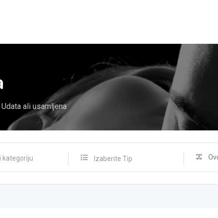
a
Udata ali usamljena
Izaberite Tip