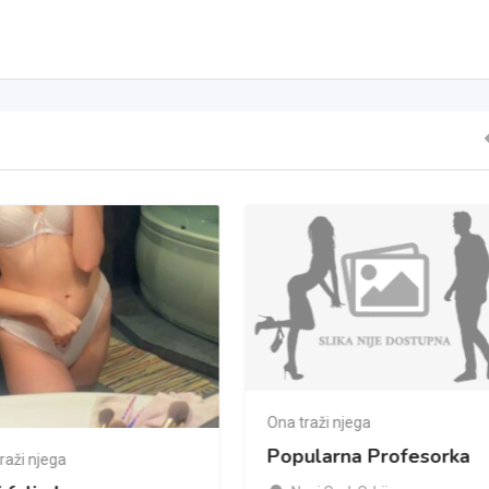
Ona traži njega
Popularna Profesorka
raži njega