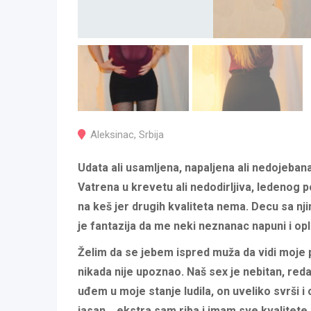
Aleksinac
,
Srbija
Udata ali usamljena, napaljena ali nedojebana
Vatrena u krevetu ali nedodirljiva, ledenog
na keš jer drugih kvaliteta nema. Decu sa nji
je fantazija da me neki neznanac napuni i op
Želim da se jebem ispred muža da vidi moje 
nikada nije upoznao. Naš sex je nebitan, reda
uđem u moje stanje ludila, on uveliko svrši i
jasan… ekstra sam riba i imam sve kvalitet