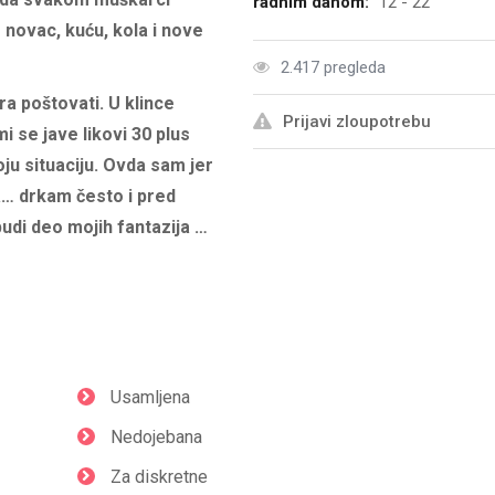
radnim danom:
12 - 22
m novac, kuću, kola i nove
2.417 pregleda
a poštovati. U klince
Prijavi zloupotrebu
i se jave likovi 30 plus
ju situaciju. Ovda sam jer
… drkam često i pred
udi deo mojih fantazija …
Usamljena
Nedojebana
Za diskretne