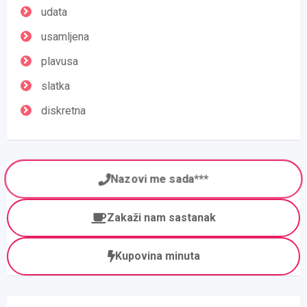
udata
usamljena
plavusa
slatka
diskretna
Nazovi me sada***
Zakaži nam sastanak
Kupovina minuta