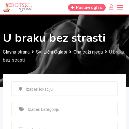
Skip
Postavi oglas
to
content
U braku bez strasti
Glavna strana
Svi Lični Oglasi
Ona traži njega
U braku
bez strasti