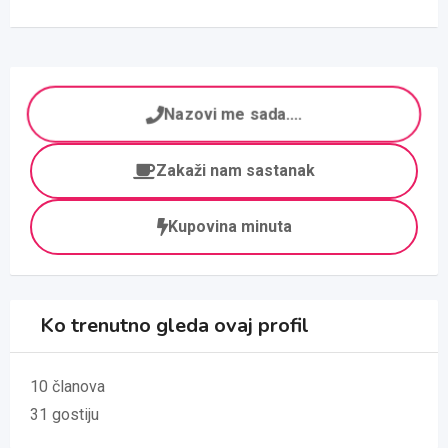
Nazovi me sada....
Zakaži nam sastanak
Kupovina minuta
Ko trenutno gleda ovaj profil
10 članova
31 gostiju