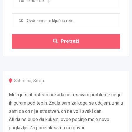
Izaberite Tip
Pretraži
Subotica
,
Srbija
Moja je slabost sto nekada ne resavam probleme nego
ih guram pod tepih. Znala sam za koga se udajem, znala
sam da on nije strastven, on ne voli svaki dan.
Ali da ne bude da kukam, ovde pocinje moje novo
poglavlje. Za pocetak samo razgovor.