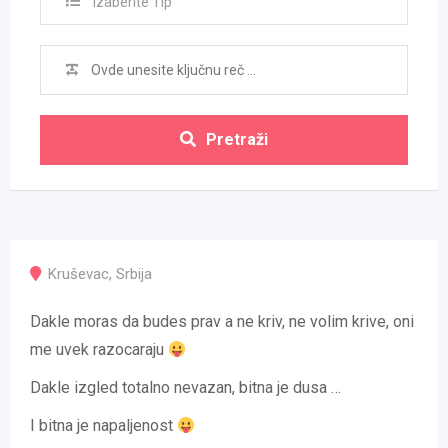
Izaberite Tip
Pretraži
Kruševac
,
Srbija
Dakle moras da budes prav a ne kriv, ne volim krive, oni
me uvek razocaraju
Dakle izgled totalno nevazan, bitna je dusa …
I bitna je napaljenost