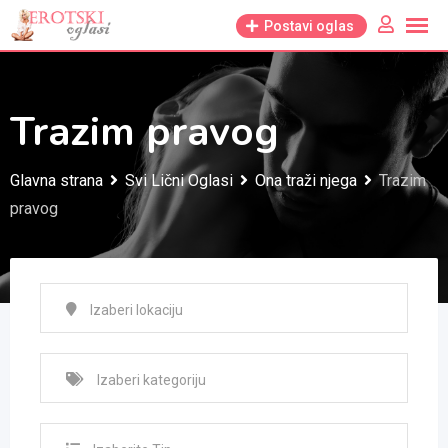
Skip
Postavi oglas
to
content
Trazim pravog
Glavna strana
Svi Lični Oglasi
Ona traži njega
Trazim
pravog