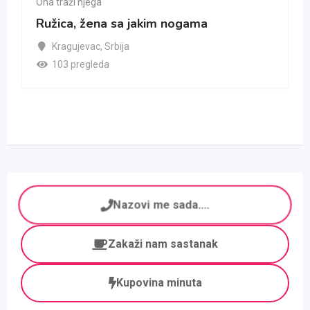
Ona traži njega
Ružica, žena sa jakim nogama
Kragujevac
,
Srbija
103 pregleda
Nazovi me sada....
Zakaži nam sastanak
Kupovina minuta