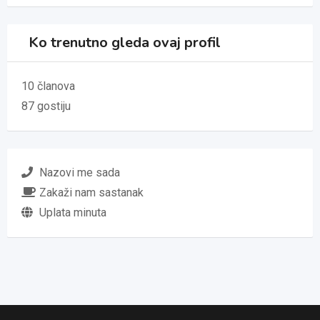
Ko trenutno gleda ovaj profil
10 članova
87 gostiju
Nazovi me sada
Zakaži nam sastanak
Uplata minuta