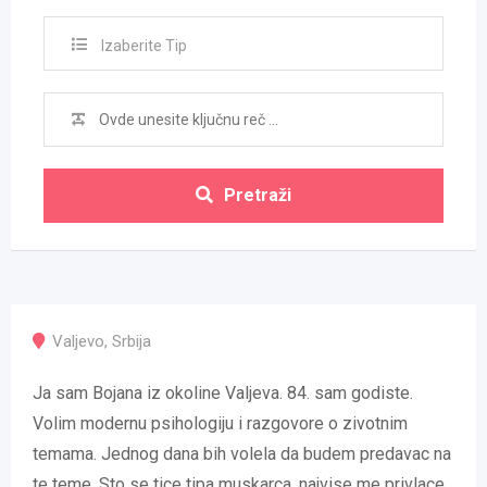
Izaberite Tip
Pretraži
Valjevo
,
Srbija
Ja sam Bojana iz okoline Valjeva. 84. sam godiste.
Volim modernu psihologiju i razgovore o zivotnim
temama. Jednog dana bih volela da budem predavac na
te teme. Sto se tice tipa muskarca, najvise me privlace