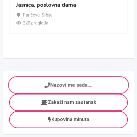
Jasnica, poslovna dama
Pančevo
,
Srbija
220 pregleda
Nazovi me sada....
Zakaži nam sastanak
Kupovina minuta