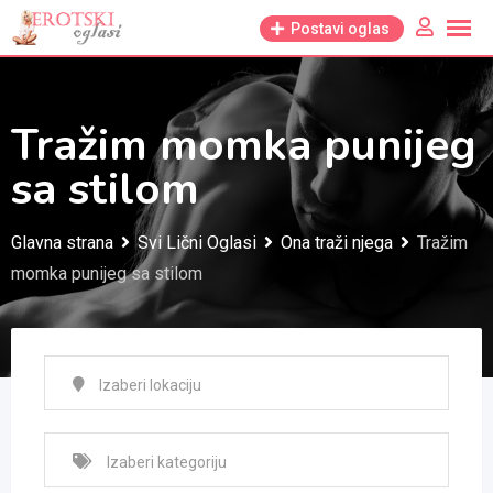
Skip
Postavi oglas
to
content
Tražim momka punijeg
sa stilom
Glavna strana
Svi Lični Oglasi
Ona traži njega
Tražim
momka punijeg sa stilom