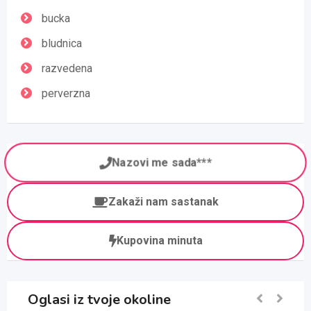
bucka
bludnica
razvedena
perverzna
Nazovi me sada***
Zakaži nam sastanak
Kupovina minuta
Oglasi iz tvoje okoline