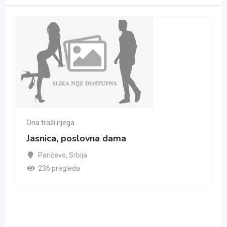
Ona traži njega
Jasnica, poslovna dama
Pančevo
,
Srbija
236 pregleda