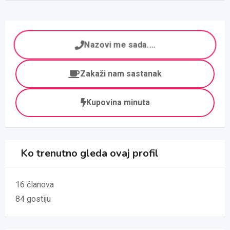
Nazovi me sada....
Zakaži nam sastanak
Kupovina minuta
Ko trenutno gleda ovaj profil
16 članova
84 gostiju