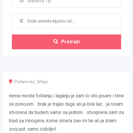
Izaberite Tip
Pretraži
Požarevac
,
Srbija
nema mesta foliranju i laganju ja sam to sto jesam i time
se ponosim .. brak je trajao dugo ali je bila laz .. ja nisam
stvorena da budem samo sa jednim .. stvoprena sam za
blud sa mnogima. kome smeta zao mi he ali ja znam
svoj put. samo ozbiljni!