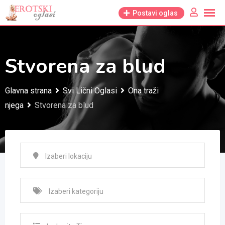
Skip
Postavi oglas
to
content
Stvorena za blud
Glavna strana
Svi Lični Oglasi
Ona traži
njega
Stvorena za blud