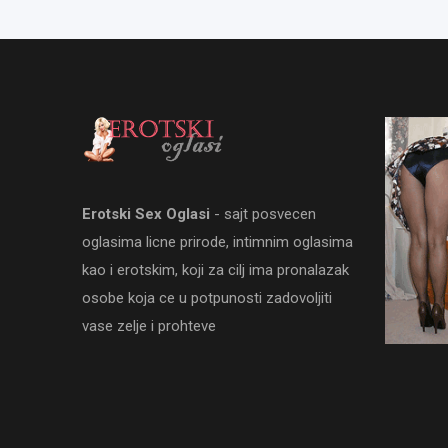
Erotski Sex Oglasi
- sajt posvecen
oglasima licne prirode, intimnim oglasima
kao i erotskim, koji za cilj ima pronalazak
osobe koja ce u potpunosti zadovoljiti
vase zelje i prohteve