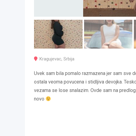
Kragujevac
,
Srbija
Uvek sam bila pomalo razmazena jer sam sve do
ostala veoma povucena i stidljiva devojka. Tesk
vezama se lose snalazim. Ovde sam na predlog
novo