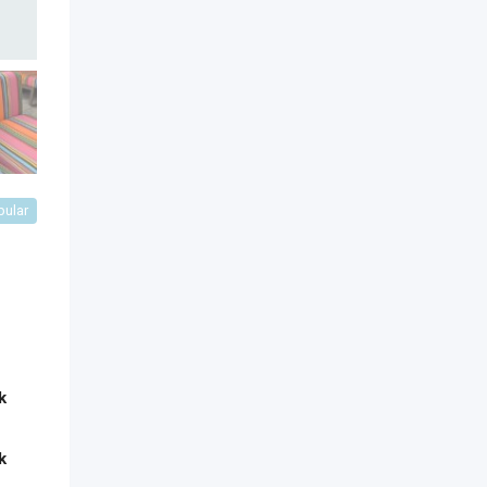
pular
k
k