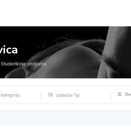
vica
Studentkinja stidljivica
Izaberite Tip