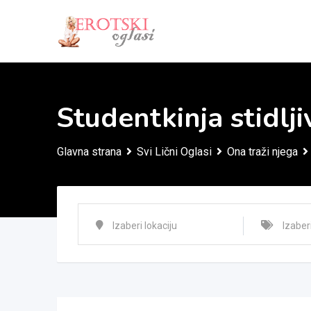
Skip
to
content
Studentkinja stidlji
Glavna strana
Svi Lični Oglasi
Ona traži njega