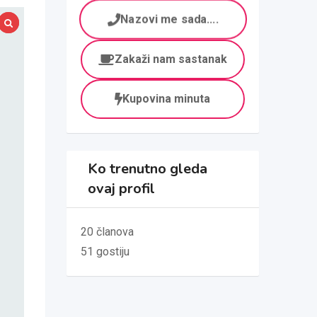
Nazovi me sada....
Zakaži nam sastanak
Kupovina minuta
Ko trenutno gleda
ovaj profil
20 članova
51 gostiju