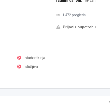
radnim danom:
18-23h
1.472 pregleda
Prijavi zloupotrebu
studentkinja
stidljiva