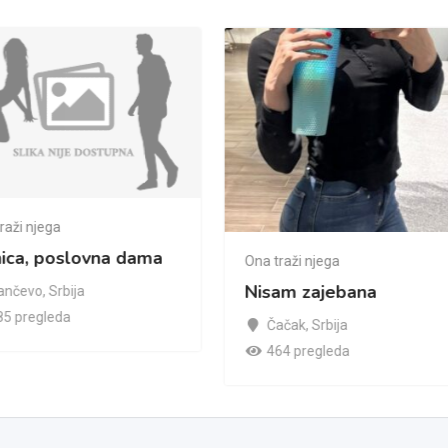
raži njega
nica, poslovna dama
Ona traži njega
Nisam zajebana
ančevo
,
Srbija
85 pregleda
Čačak
,
Srbija
464 pregleda