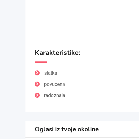
Karakteristike:
slatka
povucena
radoznala
Oglasi iz tvoje okoline