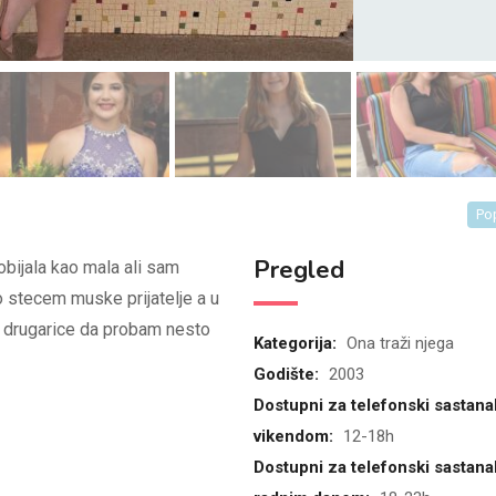
Po
Pregled
bijala kao mala ali sam
o stecem muske prijatelje a u
 drugarice da probam nesto
Kategorija:
Ona traži njega
Godište:
2003
Dostupni za telefonski sastana
vikendom:
12-18h
Dostupni za telefonski sastana