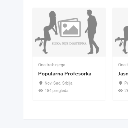
Ona traži njega
Ona t
Popularna Profesorka
Jas
Novi Sad
,
Srbija
P
184 pregleda
2