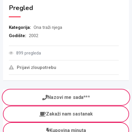
Pregled
Kategorija:
Ona traži njega
Godište:
2002
899 pregleda
Prijavi zloupotrebu
Nazovi me sada***
Zakaži nam sastanak
Kupovina minuta