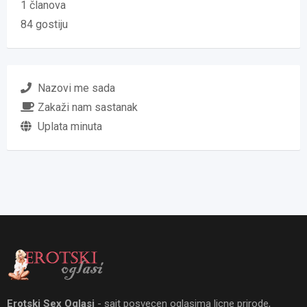
1 članova
84 gostiju
Nazovi me sada
Zakaži nam sastanak
Uplata minuta
Erotski Sex Oglasi
- sajt posvecen oglasima licne prirode,