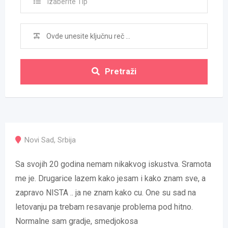
Izaberite Tip
Pretraži
Novi Sad
,
Srbija
Sa svojih 20 godina nemam nikakvog iskustva. Sramota
me je. Drugarice lazem kako jesam i kako znam sve, a
zapravo NISTA .. ja ne znam kako cu. One su sad na
letovanju pa trebam resavanje problema pod hitno.
Normalne sam gradje, smedjokosa