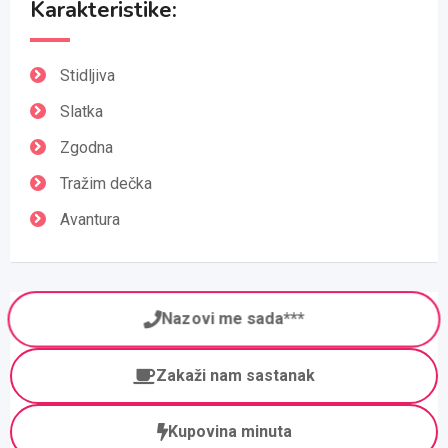
Karakteristike:
Stidljiva
Slatka
Zgodna
Tražim dečka
Avantura
Nazovi me sada***
Zakaži nam sastanak
Kupovina minuta