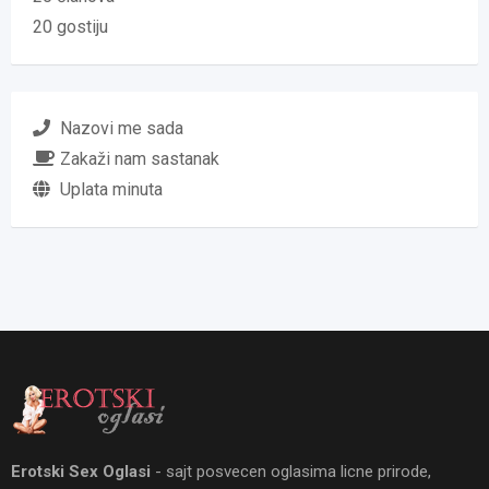
20 gostiju
Nazovi me sada
Zakaži nam sastanak
Uplata minuta
Erotski Sex Oglasi
- sajt posvecen oglasima licne prirode,