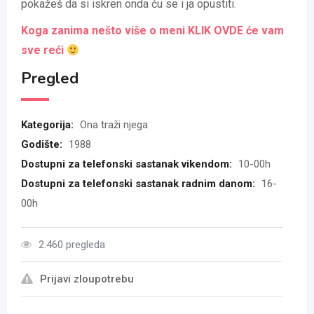
pokažeš da si iskren onda ću se i ja opustiti.
Koga zanima nešto više o meni KLIK OVDE će vam
sve reći
Pregled
Kategorija:
Ona traži njega
Godište:
1988
Dostupni za telefonski sastanak vikendom:
10-00h
Dostupni za telefonski sastanak radnim danom:
16-
00h
2.460 pregleda
Prijavi zloupotrebu