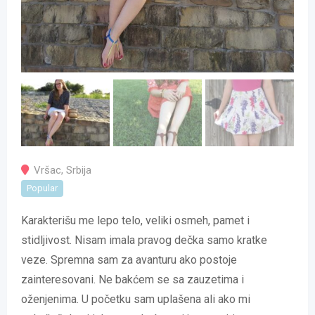
Vršac
,
Srbija
Popular
Karakterišu me lepo telo, veliki osmeh, pamet i
stidljivost. Nisam imala pravog dečka samo kratke
veze. Spremna sam za avanturu ako postoje
zainteresovani. Ne bakćem se sa zauzetima i
oženjenima. U početku sam uplašena ali ako mi