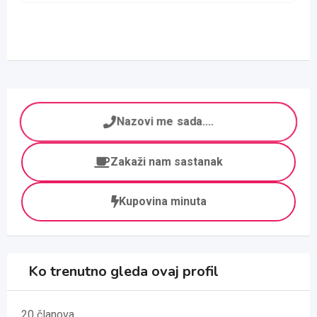
Nazovi me sada....
Zakaži nam sastanak
Kupovina minuta
Ko trenutno gleda ovaj profil
20 članova