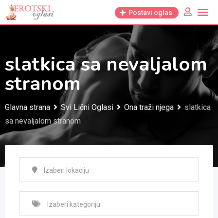
Skip
Postavi oglas
to
content
slatkica sa nevaljalom
stranom
Glavna strana
Svi Lični Oglasi
Ona traži njega
slatkica
sa nevaljalom stranom