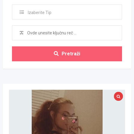
Izaberite Tip
Pretraži