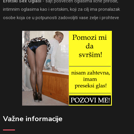
Erotski Sex Oglasi
- sajt posvecen oglasima licne prirode,
intimnim oglasima kao i erotskim, koji za cilj ima pronalazak
osobe koja ce u potpunosti zadovoljiti vase zelje i prohteve
Važne informacije