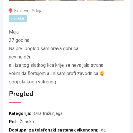
Kraljevo
,
Srbija
Popular
Maja
27 godina
Na prvi pogled sam prava dobrica
nevine oči
ali iza tog slatkog lica krije se nevaljala strana
volim da flertujem ali nisam profi zavodnica
spoj slatkog i vatrenog
Pregled
Kategorija:
Ona traži njega
Pol:
Žensko
Dostupni za telefonski sastanak vikendom:
da