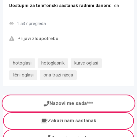
Dostupni za telefonski sastanak radnim danom:
da
1.537 pregleda
Prijavi zloupotrebu
hotoglasi
hotoglasnik
kurve oglasi
lični oglasi
ona trazi njega
Nazovi me sada***
Zakaži nam sastanak