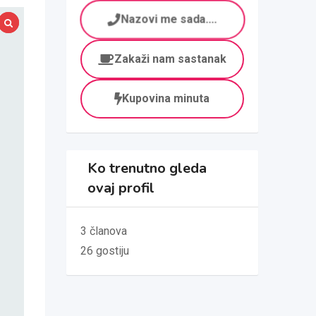
Nazovi me sada....
Zakaži nam sastanak
Kupovina minuta
Ko trenutno gleda
ovaj profil
3 članova
26 gostiju