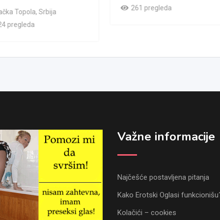
261 pregleda
ačka Topola
,
Srbija
24 pregleda
Važne informacije
Najčešće postavljena pitanja
Kako Erotski Oglasi funkcionišu
Kolačići – cookies