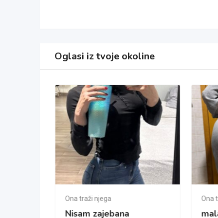
Oglasi iz tvoje okoline
a dama
Ona traži njega
Ona t
Nisam zajebana
mal