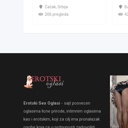
Čačak
,
Srbija
B
206 pregleda
4
Erotski Sex Oglasi
- sajt posvecen
oglasima licne prirode, intimnim oglasima
kao i erotskim, koji za cilj ima pronalazak
osobe koja ce u potpunosti zadovoljiti