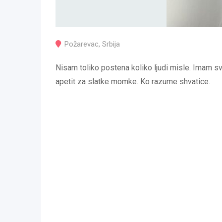
Požarevac
,
Srbija
Nisam toliko postena koliko ljudi misle. Imam sv
apetit za slatke momke. Ko razume shvatice.