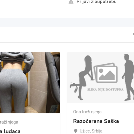
Prijavi zloupotrebu
Ona traži njega
Razočarana Saška
raži njega
a ludaca
Užice
,
Srbija