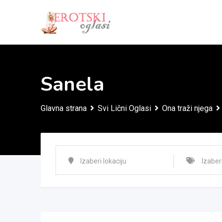
Skip
to
content
Sanela
Glavna strana
Svi Lični Oglasi
Ona traži njega