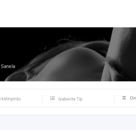
Sanela
Izaberite Tip