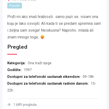
Popular
Priđi mi ako imaš hrabrosti.. samo pazi se.. nisam ona
koju je lako osvojiti. Ali kada ti se predam spremna sam
i željna sam svega! Neiskusna? Naprotiv.. mlada ali
znam mnogo toga..
Pregled
Kategorija:
Ona traži njega
Godište:
1997
Dostupni za telefonski sastanak vikendom:
09-18h
Dostupni za telefonski sastanak radnim danom:
15-
22h
1.689 pregleda