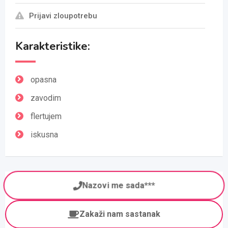
Prijavi zloupotrebu
Karakteristike:
opasna
zavodim
flertujem
iskusna
Nazovi me sada***
Zakaži nam sastanak