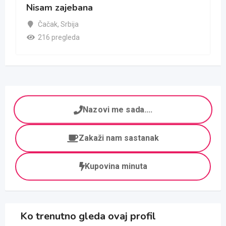
Nisam zajebana
Čačak
,
Srbija
216 pregleda
Nazovi me sada....
Zakaži nam sastanak
Kupovina minuta
Ko trenutno gleda ovaj profil