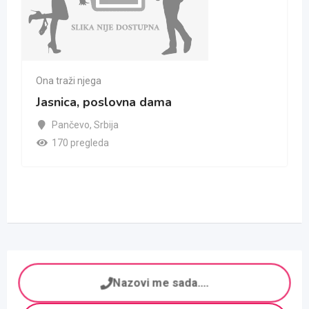
Ona traži njega
Jasnica, poslovna dama
Pančevo
,
Srbija
170 pregleda
Nazovi me sada....