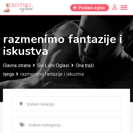
Skip
Postavi oglas
to
content
razmenimo fantazije i
iskustva
Glavna strana
Svi Lični Oglasi
Ona traži
njega
razmenimo fantazije i iskustva