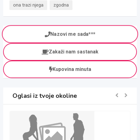
ona trazi njega
zgodna
Nazovi me sada***
Zakaži nam sastanak
Kupovina minuta
Oglasi iz tvoje okoline