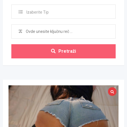
Izaberite Tip
Pretraži