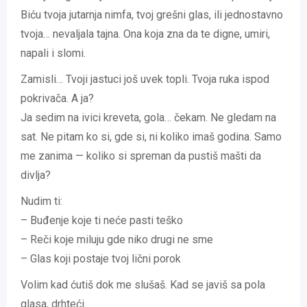
Biću tvoja jutarnja nimfa, tvoj grešni glas, ili jednostavno
tvoja… nevaljala tajna. Ona koja zna da te digne, umiri,
napali i slomi.
Zamisli… Tvoji jastuci još uvek topli. Tvoja ruka ispod
pokrivača. A ja?
Ja sedim na ivici kreveta, gola… čekam. Ne gledam na
sat. Ne pitam ko si, gde si, ni koliko imaš godina. Samo
me zanima — koliko si spreman da pustiš mašti da
divlja?
Nudim ti:
– Buđenje koje ti neće pasti teško
– Reči koje miluju gde niko drugi ne sme
– Glas koji postaje tvoj lični porok
Volim kad ćutiš dok me slušaš. Kad se javiš sa pola
glasa, drhteći.