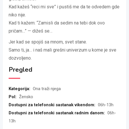
Kad kažeš “reci mi sve” i pustiš me da te odvedem gde
niko nije.
Kad ti kažem: “Zamisli da sedim na tebi dok ovo
pričam…” — dižeš se…
Jer kad se spojiš sa mnom, svet stane.
Samo ti, ja… i naš mali grešni univerzum u kome je sve
dozvoljeno.
Pregled
Kategorija:
Ona traži njega
Pol:
Žensko
Dostupni za telefonski sastanak vikendom:
06h-13h
Dostupni za telefonski sastanak radnim danom:
06h-
13h