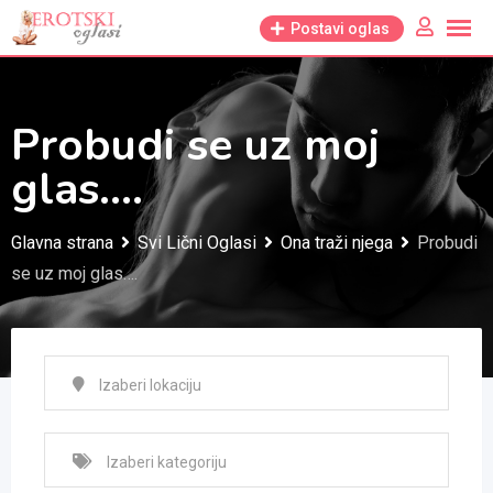
Skip
Postavi oglas
to
content
Probudi se uz moj
glas….
Glavna strana
Svi Lični Oglasi
Ona traži njega
Probudi
se uz moj glas….