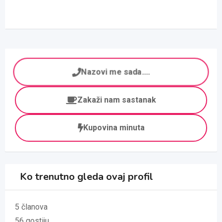
Nazovi me sada....
Zakaži nam sastanak
Kupovina minuta
Ko trenutno gleda ovaj profil
5 članova
56 gostiju