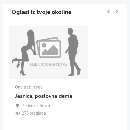
Oglasi iz tvoje okoline
Ona traži njega
Jasnica, poslovna dama
Pančevo
,
Srbija
273 pregleda