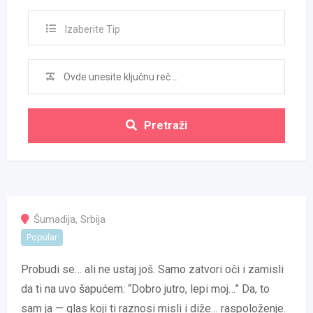
Izaberite Tip
Pretraži
Šumadija
,
Srbija
Popular
Probudi se… ali ne ustaj još. Samo zatvori oči i zamisli
da ti na uvo šapućem: “Dobro jutro, lepi moj…” Da, to
sam ja — glas koji ti raznosi misli i diže… raspoloženje.