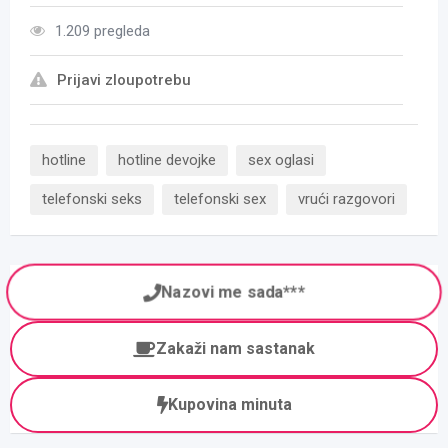
1.209 pregleda
Prijavi zloupotrebu
hotline
hotline devojke
sex oglasi
telefonski seks
telefonski sex
vrući razgovori
Nazovi me sada***
Zakaži nam sastanak
Kupovina minuta