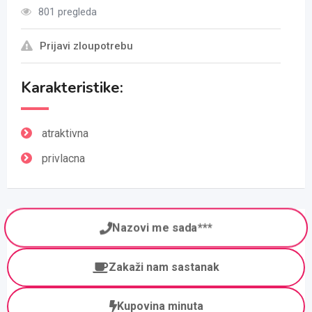
801 pregleda
Prijavi zloupotrebu
Karakteristike:
atraktivna
privlacna
Nazovi me sada***
Zakaži nam sastanak
Kupovina minuta