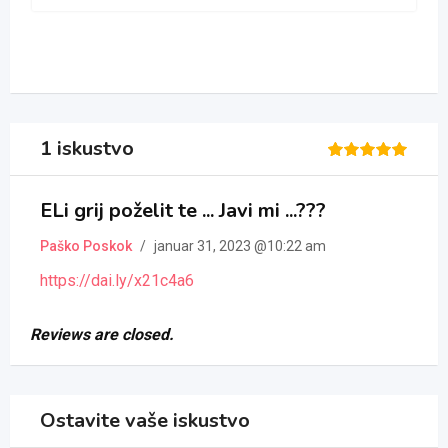
1 iskustvo
Rated
1
5
out of 5
ELi grij poželit te ... Javi mi ...???
based on
customer
rating
Paško Poskok
/
januar 31, 2023 @10:22 am
https://dai.ly/x21c4a6
Reviews are closed.
Ostavite vaše iskustvo