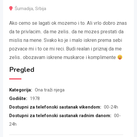
Šumadija
,
Srbija
Ako cemo se lagati ok mozemo i to. Ali vrlo dobro znas
da te privlacim.. da me zelis.. da ne mozes prestati da
mislis na mene. Svako ko je i malo iskren prema sebi
pozvace mi i to ce mi reci. Budi realan i priznaj da me
zelis.. obozavam iskrene muskarce i komplimente
Pregled
Kategorija:
Ona traži njega
Godište:
1978
Dostupni za telefonski sastanak vikendom:
00-24h
Dostupni za telefonski sastanak radnim danom:
00-
24h