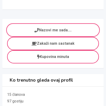
Nazovi me sada....
Zakaži nam sastanak
Kupovina minuta
Ko trenutno gleda ovaj profil
15 članova
97 gostiju