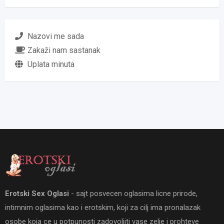
Nazovi me sada
Zakaži nam sastanak
Uplata minuta
Erotski Sex Oglasi
- sajt posvecen oglasima licne prirode,
intimnim oglasima kao i erotskim, koji za cilj ima pronalazak
osobe koja ce u potpunosti zadovoljiti vase zelje i prohteve