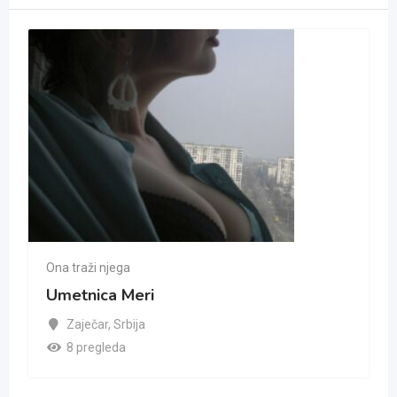
Ona traži njega
Umetnica Meri
Zaječar
,
Srbija
8 pregleda