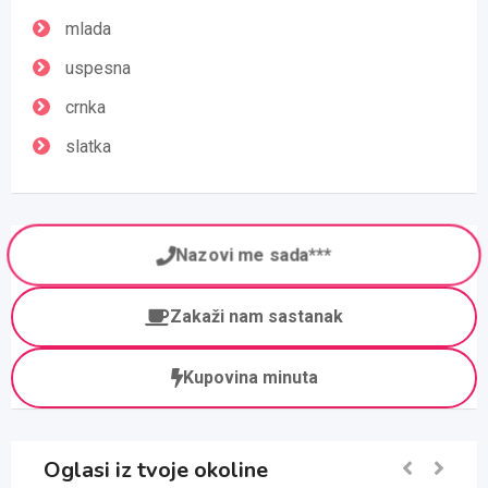
mlada
uspesna
crnka
slatka
Nazovi me sada***
Zakaži nam sastanak
Kupovina minuta
Oglasi iz tvoje okoline