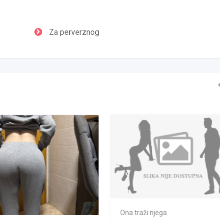
Za perverznog
Ona traži njega