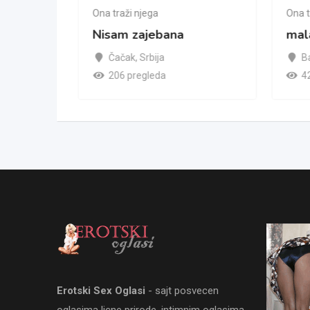
a dama
Ona traži njega
Ona t
Nisam zajebana
mal
Čačak
,
Srbija
B
206 pregleda
4
Erotski Sex Oglasi
- sajt posvecen