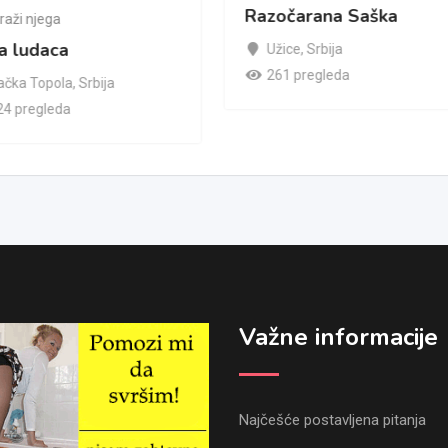
Razočarana Saška
raži njega
a ludaca
Užice
,
Srbija
261 pregleda
ačka Topola
,
Srbija
24 pregleda
Važne informacije
Najčešće postavljena pitanja