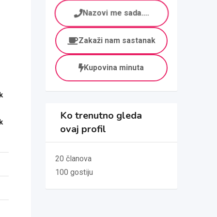
Nazovi me sada....
Zakaži nam sastanak
Kupovina minuta
k
Ko trenutno gleda
k
ovaj profil
20 članova
100 gostiju