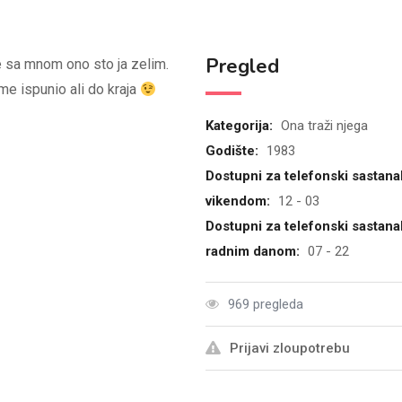
Pregled
e sa mnom ono sto ja zelim.
me ispunio ali do kraja
Kategorija:
Ona traži njega
Godište:
1983
Dostupni za telefonski sastana
vikendom:
12 - 03
Dostupni za telefonski sastana
radnim danom:
07 - 22
969 pregleda
Prijavi zloupotrebu