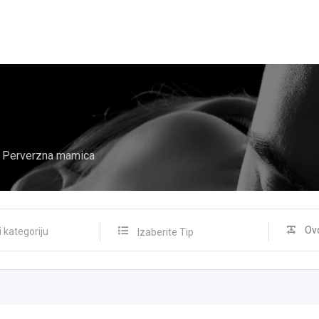
Perverzna mamica
Izaberite Tip