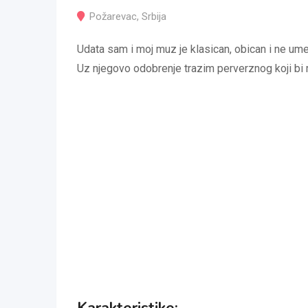
Požarevac
,
Srbija
Udata sam i moj muz je klasican, obican i ne um
Uz njegovo odobrenje trazim perverznog koji bi 