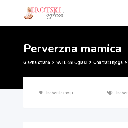
Skip
to
content
Perverzna mamica
Glavna strana
Svi Lični Oglasi
Ona traži njega