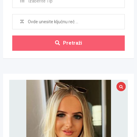
Izaberite Tip
Pretraži