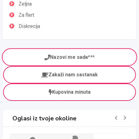
Zeljna
Za flert
Diskrecija
Nazovi me sada***
Zakaži nam sastanak
Kupovina minuta
Oglasi iz tvoje okoline