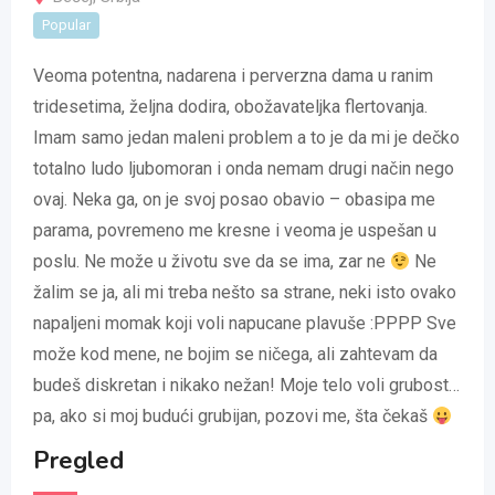
Popular
Veoma potentna, nadarena i perverzna dama u ranim
tridesetima, željna dodira, obožavateljka flertovanja.
Imam samo jedan maleni problem a to je da mi je dečko
totalno ludo ljubomoran i onda nemam drugi način nego
ovaj. Neka ga, on je svoj posao obavio – obasipa me
parama, povremeno me kresne i veoma je uspešan u
poslu. Ne može u životu sve da se ima, zar ne
Ne
žalim se ja, ali mi treba nešto sa strane, neki isto ovako
napaljeni momak koji voli napucane plavuše :PPPP Sve
može kod mene, ne bojim se ničega, ali zahtevam da
budeš diskretan i nikako nežan! Moje telo voli grubost…
pa, ako si moj budući grubijan, pozovi me, šta čekaš
Pregled