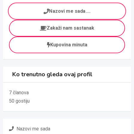
Nazovi me sada....
Zakaži nam sastanak
Kupovina minuta
Ko trenutno gleda ovaj profil
7 članova
50 gostiju
Nazovi me sada