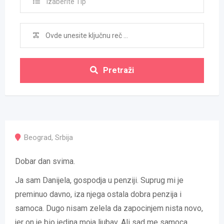
Izaberite Tip
Pretraži
Beograd
,
Srbija
Dobar dan svima.
Ja sam Danijela, gospodja u penziji. Suprug mi je
preminuo davno, iza njega ostala dobra penzija i
samoca. Dugo nisam zelela da zapocinjem nista novo,
jer on je bio jedina moja ljubav. Ali sad me samoca