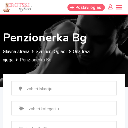
Skip
Postavi oglas
to
content
Penzionerka Bg
Glavna strana
Svi Lični Oglasi
Ona traži
njega
Penzionerka Bg