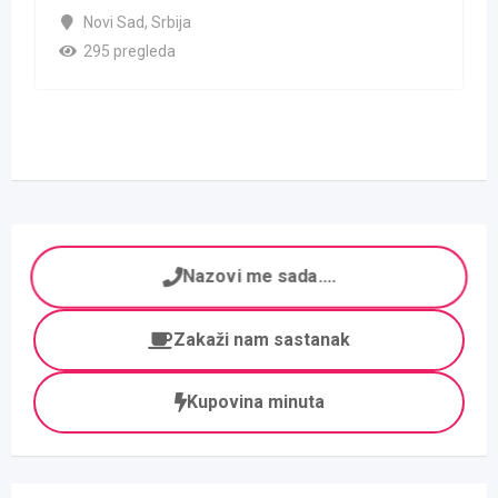
Novi Sad
,
Srbija
295 pregleda
Nazovi me sada....
Zakaži nam sastanak
Kupovina minuta