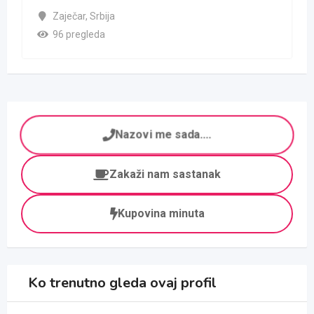
Zaječar
,
Srbija
96 pregleda
Nazovi me sada....
Zakaži nam sastanak
Kupovina minuta
Ko trenutno gleda ovaj profil