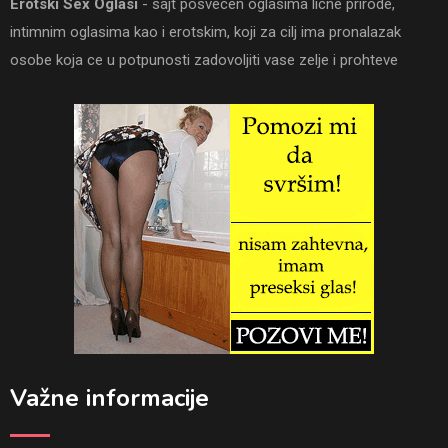
Erotski Sex Oglasi
- sajt posvecen oglasima licne prirode,
intimnim oglasima kao i erotskim, koji za cilj ima pronalazak
osobe koja ce u potpunosti zadovoljiti vase zelje i prohteve
Važne informacije