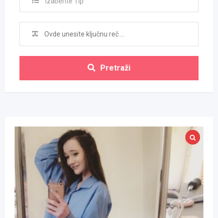
Izaberite Tip
Pretraži