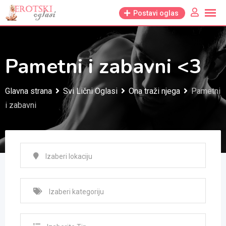
Skip
Postavi oglas
to
content
Pametni i zabavni <3
Glavna strana
Svi Lični Oglasi
Ona traži njega
Pametni
i zabavni