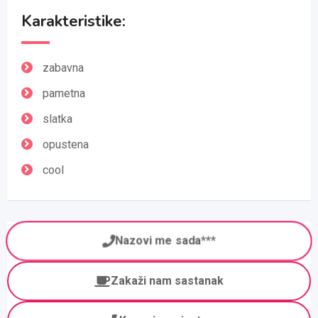
Karakteristike:
zabavna
pametna
slatka
opustena
cool
Nazovi me sada***
Zakaži nam sastanak