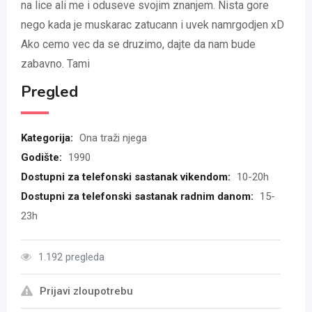
na lice ali me i oduseve svojim znanjem. Nista gore
nego kada je muskarac zatucann i uvek namrgodjen xD
Ako cemo vec da se druzimo, dajte da nam bude
zabavno. Tami
Pregled
Kategorija:
Ona traži njega
Godište:
1990
Dostupni za telefonski sastanak vikendom:
10-20h
Dostupni za telefonski sastanak radnim danom:
15-
23h
1.192 pregleda
Prijavi zloupotrebu