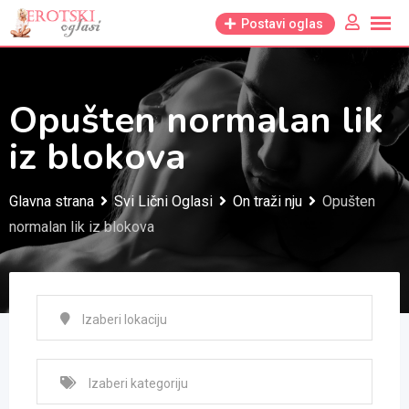
Skip
Postavi oglas
to
content
Opušten normalan lik
iz blokova
Glavna strana
Svi Lični Oglasi
On traži nju
Opušten
normalan lik iz blokova