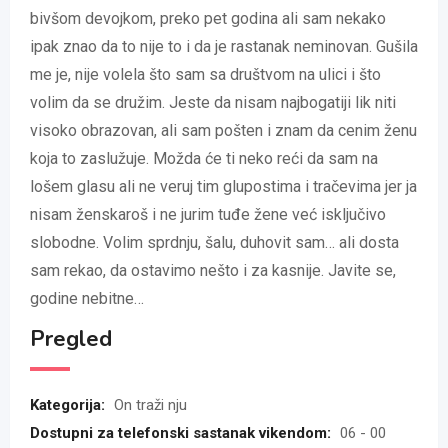
bivšom devojkom, preko pet godina ali sam nekako
ipak znao da to nije to i da je rastanak neminovan. Gušila
me je, nije volela što sam sa društvom na ulici i što
volim da se družim. Jeste da nisam najbogatiji lik niti
visoko obrazovan, ali sam pošten i znam da cenim ženu
koja to zaslužuje. Možda će ti neko reći da sam na
lošem glasu ali ne veruj tim glupostima i tračevima jer ja
nisam ženskaroš i ne jurim tuđe žene već isključivo
slobodne. Volim sprdnju, šalu, duhovit sam… ali dosta
sam rekao, da ostavimo nešto i za kasnije. Javite se,
godine nebitne…
Pregled
Kategorija:
On traži nju
Dostupni za telefonski sastanak vikendom:
06 - 00