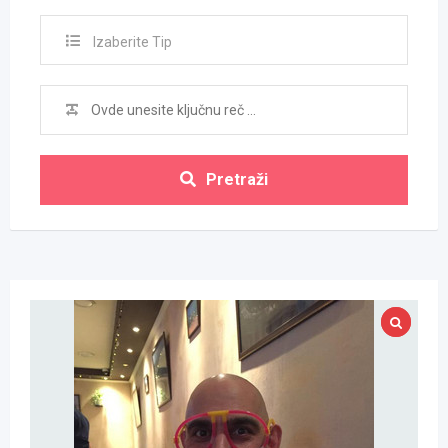
Izaberite Tip
Pretraži