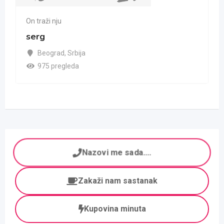
On traži nju
serg
Beograd
,
Srbija
975 pregleda
Nazovi me sada....
Zakaži nam sastanak
Kupovina minuta