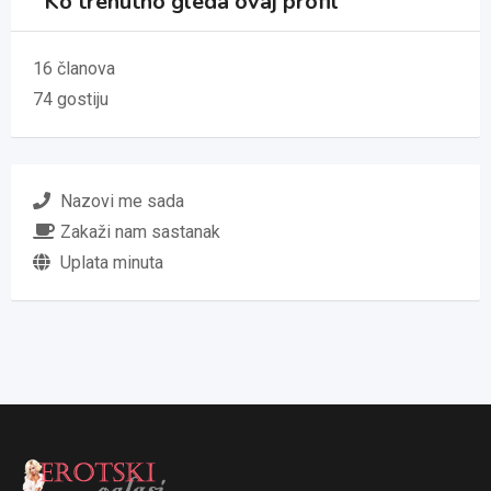
Ko trenutno gleda ovaj profil
16 članova
74 gostiju
Nazovi me sada
Zakaži nam sastanak
Uplata minuta