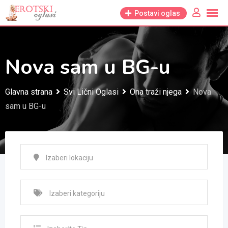
Skip
Postavi oglas
to
content
Nova sam u BG-u
Glavna strana
Svi Lični Oglasi
Ona traži njega
Nova
sam u BG-u