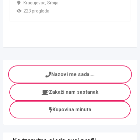
Kragujevac
,
Srbija
223 pregleda
Nazovi me sada....
Zakaži nam sastanak
Kupovina minuta