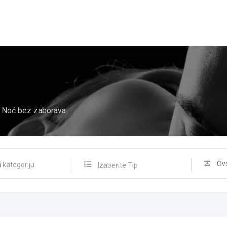
Noć bez zaborava
Izaberite Tip