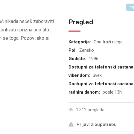
Po
Pregled
oć nikada nećeš zaboraviti.
rihvati i prizna ono što
m se toga. Pozovi ako si
Kategorija:
Ona traži njega
Pol:
Žensko
Godište:
1996
Dostupni za telefonski sastana
vikendom:
uvek
Dostupni za telefonski sastana
radnim danom:
posle 13h
1.312 pregleda
Prijavi zloupotrebu