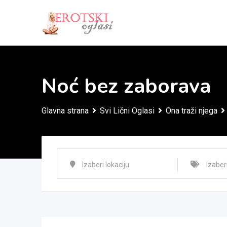
Skip
to
content
Noć bez zaborava
Glavna strana
Svi Lični Oglasi
Ona traži njega