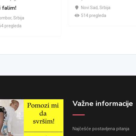
i falim!
Novi Sad
,
Srbija
514 pregleda
ombor
,
Srbija
64 pregleda
Važne informacije
Najčešće postavljena pitanja