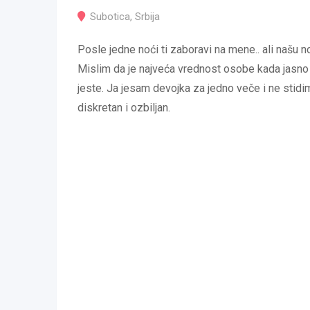
Subotica
,
Srbija
Posle jedne noći ti zaboravi na mene.. ali našu n
Mislim da je najveća vrednost osobe kada jasno p
jeste. Ja jesam devojka za jedno veče i ne stidi
diskretan i ozbiljan.