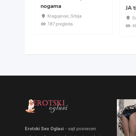
nogama
nsice
JA t
Kragujevac
,
Srbija
S
187 pregleda
4
Erotski Sex Oglasi
- sajt posvecen