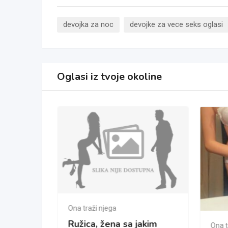
devojka za noc
devojke za vece seks oglasi
Oglasi iz tvoje okoline
Ona traži njega
Ružica, žena sa jakim
Ona t