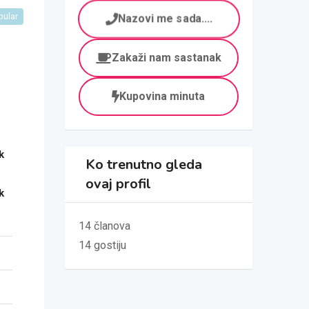
pular
Nazovi me sada....
Zakaži nam sastanak
Kupovina minuta
k
Ko trenutno gleda
ovaj profil
k
14 članova
14 gostiju