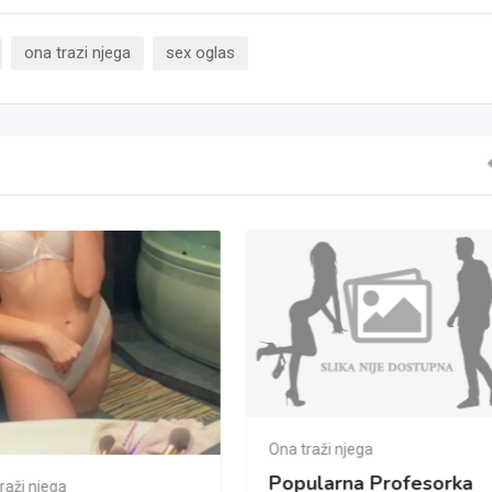
ona trazi njega
sex oglas
Ona traži njega
Popularna Profesorka
raži njega