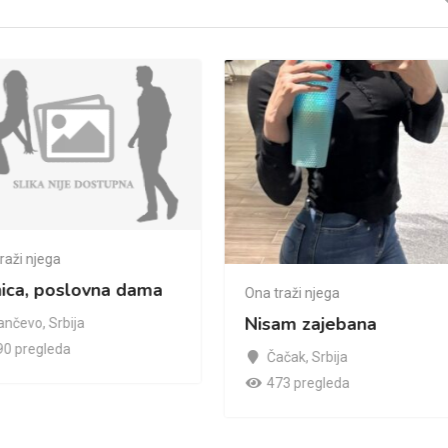
raži njega
nica, poslovna dama
Ona traži njega
Nisam zajebana
ančevo
,
Srbija
90 pregleda
Čačak
,
Srbija
473 pregleda