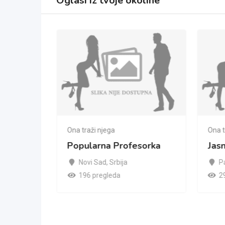
Oglasi iz tvoje okoline
Ona traži njega
Ona t
Popularna Profesorka
Jas
Novi Sad
,
Srbija
P
196 pregleda
2