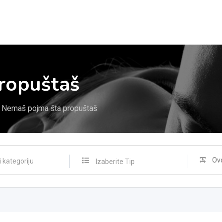
ropuštaš
Nemaš pojma šta propuštaš
Izaberite Tip