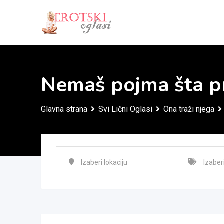
Skip
to
content
Nemaš pojma šta p
Glavna strana
Svi Lični Oglasi
Ona traži njega