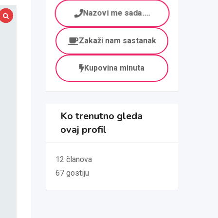
Nazovi me sada....
Zakaži nam sastanak
Kupovina minuta
Ko trenutno gleda
ovaj profil
12 članova
67 gostiju