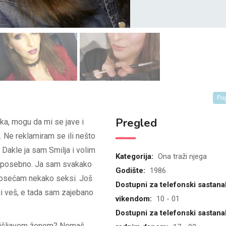
Po
Pregled
ka, mogu da mi se jave i
 Ne reklamiram se ili nešto
Dakle ja sam Smilja i volim
Kategorija:
Ona traži njega
m posebno. Ja sam svakako
Godište:
1986
e osećam nekako seksi. Još
Dostupni za telefonski sastana
ji veš, e tada sam zajebano
vikendom:
10 - 01
Dostupni za telefonski sastana
irišljavom ženom? Nemaš