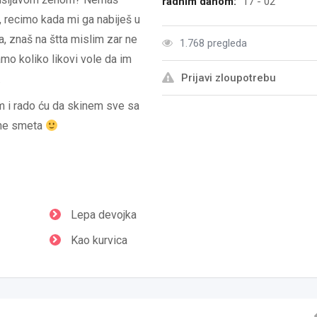
radnim danom:
17 - 02
 recimo kada mi ga nabiješ u
, znaš na štta mislim zar ne
1.768 pregleda
mo koliko likovi vole da im
Prijavi zloupotrebu
.
am i rado ću da skinem sve sa
i ne smeta
Lepa devojka
Kao kurvica