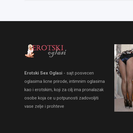
Erotski Sex Oglasi
- sajt posvecen
oglasima licne prirode, intimnim oglasima
kao i erotskim, koji za cilj ima pronalazak
osobe koja ce u potpunosti zadovoljiti
vase zelje i prohteve