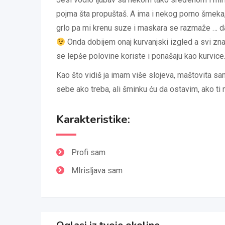
pojma šta propuštaš. A ima i nekog porno šmeka,
grlo pa mi krenu suze i maskara se razmaže … da
Onda dobijem onaj kurvanjski izgled a svi zna
se lepše polovine koriste i ponašaju kao kurvice
Kao što vidiš ja imam više slojeva, maštovita s
sebe ako treba, ali šminku ću da ostavim, ako t
Karakteristike:
Profi sam
MIrisljava sam