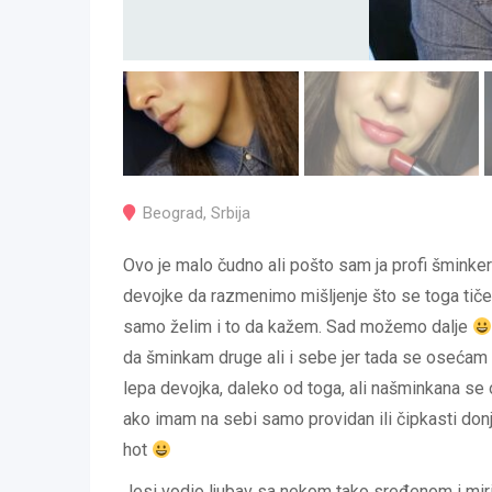
Beograd
,
Srbija
Ovo je malo čudno ali pošto sam ja profi šminker
devojke da razmenimo mišljenje što se toga tiče.
samo želim i to da kažem. Sad možemo dalje
da šminkam druge ali i sebe jer tada se oseća
lepa devojka, daleko od toga, ali našminkana s
ako imam na sebi samo providan ili čipkasti don
hot
Jesi vodio ljubav sa nekom tako sređenom i m