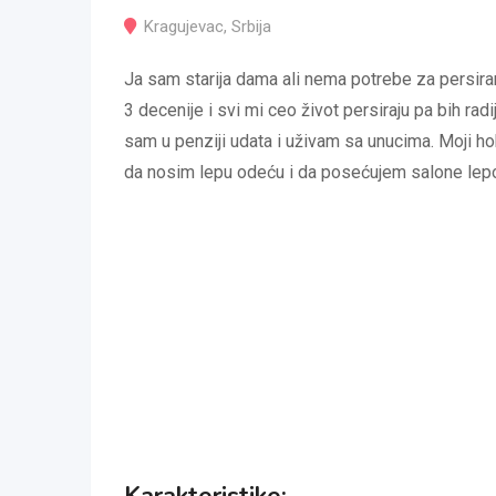
Kragujevac
,
Srbija
Ja sam starija dama ali nema potrebe za persira
3 decenije i svi mi ceo život persiraju pa bih ra
sam u penziji udata i uživam sa unucima. Moji hobi
da nosim lepu odeću i da posećujem salone lep