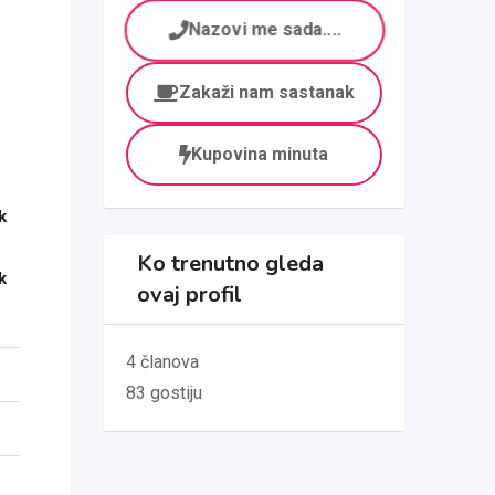
Nazovi me sada....
Zakaži nam sastanak
Kupovina minuta
k
Ko trenutno gleda
k
ovaj profil
4 članova
83 gostiju