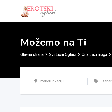
Skip
to
content
Možemo na Ti
Glavna strana
Svi Lični Oglasi
Ona traži njega