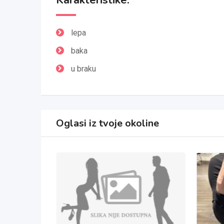
Karakteristike:
lepa
baka
u braku
Oglasi iz tvoje okoline