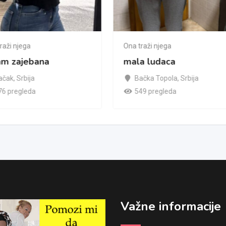
raži njega
Ona traži njega
am zajebana
mala ludaca
ačak
,
Srbija
Bačka Topola
,
Srbija
76 pregleda
549 pregleda
Važne informacije