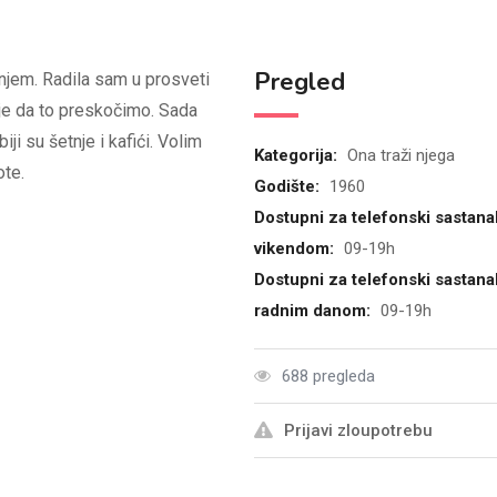
Pregled
njem. Radila sam u prosveti
dije da to preskočimo. Sada
ji su šetnje i kafići. Volim
Kategorija:
Ona traži njega
ote.
Godište:
1960
Dostupni za telefonski sastana
vikendom:
09-19h
Dostupni za telefonski sastana
radnim danom:
09-19h
688 pregleda
Prijavi zloupotrebu