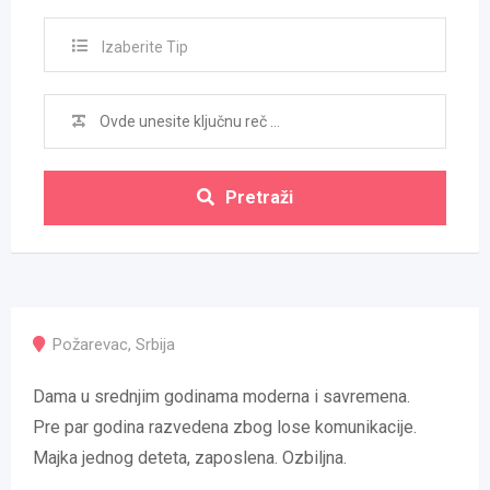
Izaberite Tip
Pretraži
Požarevac
,
Srbija
Dama u srednjim godinama moderna i savremena.
Pre par godina razvedena zbog lose komunikacije.
Majka jednog deteta, zaposlena. Ozbiljna.