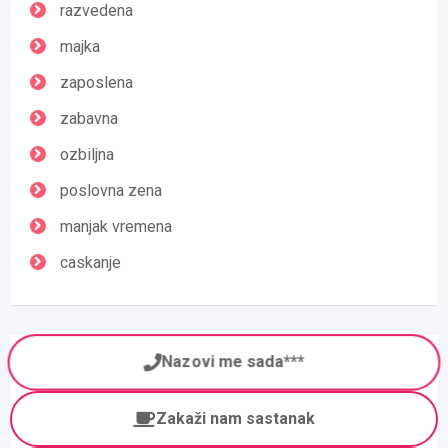
razvedena
majka
zaposlena
zabavna
ozbiljna
poslovna zena
manjak vremena
caskanje
Nazovi me sada***
Zakaži nam sastanak