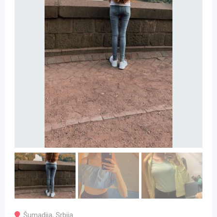
Šumadija
,
Srbija