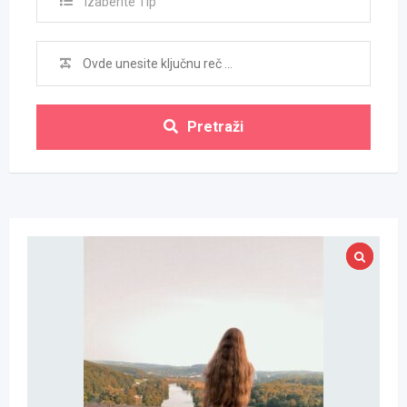
Izaberite Tip
Pretraži