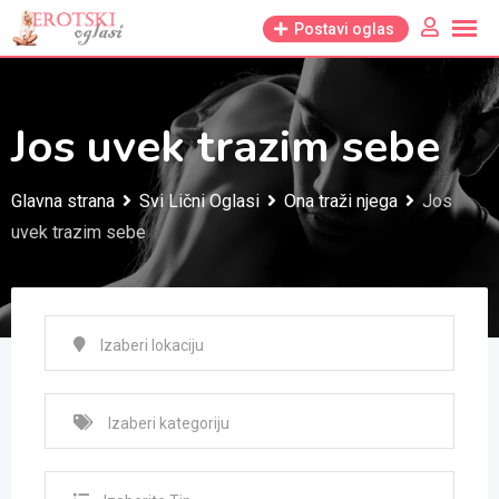
Skip
Postavi oglas
to
content
Jos uvek trazim sebe
Glavna strana
Svi Lični Oglasi
Ona traži njega
Jos
uvek trazim sebe