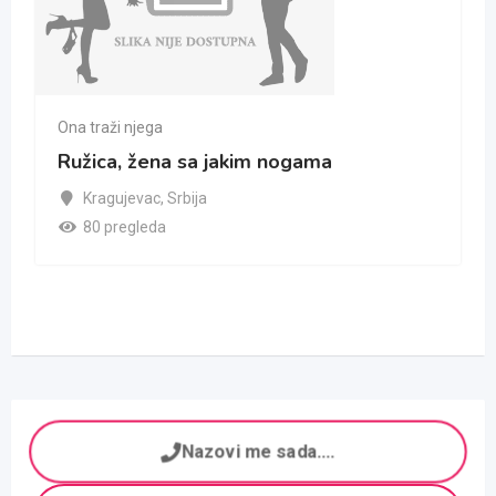
Ona traži njega
Ružica, žena sa jakim nogama
Kragujevac
,
Srbija
80 pregleda
Nazovi me sada....